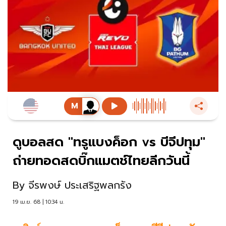
ดูบอลสด "ทรูแบงค็อก vs บีจีปทุม"
ถ่ายทอดสดบิ๊กแมตช์ไทยลีกวันนี้
By
จีรพงษ์ ประเสริฐพลกรัง
19 เม.ย. 68 | 10:34 น.