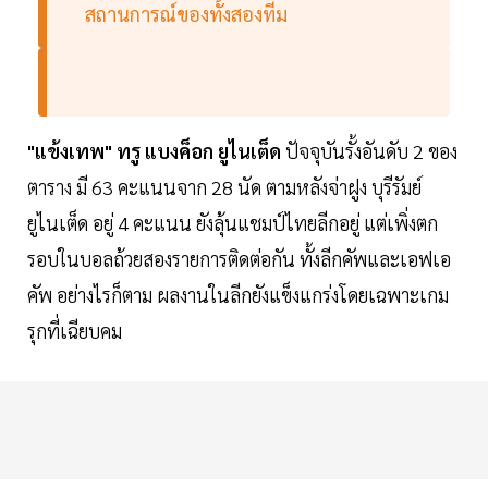
สถานการณ์ของทั้งสองทีม
"แข้งเทพ" ทรู แบงค็อก ยูไนเต็ด
ปัจจุบันรั้งอันดับ 2 ของ
ตาราง มี 63 คะแนนจาก 28 นัด ตามหลังจ่าฝูง บุรีรัมย์
ยูไนเต็ด อยู่ 4 คะแนน ยังลุ้นแชมป์ไทยลีกอยู่ แต่เพิ่งตก
รอบในบอลถ้วยสองรายการติดต่อกัน ทั้งลีกคัพและเอฟเอ
คัพ อย่างไรก็ตาม ผลงานในลีกยังแข็งแกร่งโดยเฉพาะเกม
รุกที่เฉียบคม