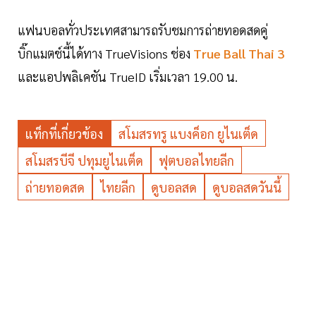
แฟนบอลทั่วประเทศสามารถรับชมการถ่ายทอดสดคู่
บิ๊กแมตช์นี้ได้ทาง TrueVisions ช่อง
True Ball Thai 3
และแอปพลิเคชัน TrueID เริ่มเวลา 19.00 น.
แท็กที่เกี่ยวข้อง
สโมสรทรู แบงค็อก ยูไนเต็ด
สโมสรบีจี ปทุมยูไนเต็ด
ฟุตบอลไทยลีก
ถ่ายทอดสด
ไทยลีก
ดูบอลสด
ดูบอลสดวันนี้