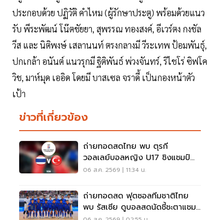
ประกอบด้วย ปฏิวัติ คำไหม (ผู้รักษาประตู) พร้อมด้วยแนว
รับ พีระพัฒน์ โน๊ตชัยยา, สุพรรณ ทองสงค์, อีเวร์ตง กงชัล
วีส และ นิติพงษ์ เสลานนท์ ตรงกลางมี วีระเทพ ป้อมพันธุ์,
ปกเกล้า อนันต์ แนวรุกมี ฐิติพันธ์ พ่วงจันทร์, ริไชโร่ ซิฟโค
วิช, มาห์มุด เออิด โดยมี บาสเซล จราดี้ เป็นกองหน้าตัว
เป้า
ข่าวที่เกี่ยวข้อง
ถ่ายทอดสดไทย พบ ตุรกี
วอลเลย์บอลหญิง U17 ชิงแชมป์
โลก 2026 ตีสี่ 7 ส.ค. 69
06 ส.ค. 2569 | 11:34 น.
ถ่ายทอดสด ฟุตซอลทีมชาติไทย
พบ รัสเซีย ดูบอลสดนัดชี้ชะตาแชมป์
20.30 น.
06 ส.ค. 2569 | 02:55 น.