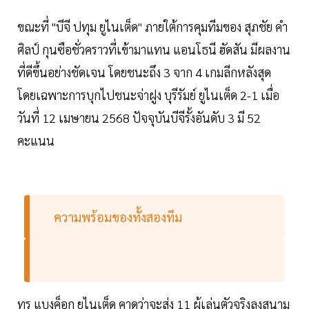
ขณะที่ "บีจี ปทุม ยูไนเต็ด" ภายใต้การคุมทีมของ สุภชัย คำ
ศิลป์ กุนซือชั่วคราวที่เข้ามาแทน แอนโธนี ฮัดสัน มีผลงาน
ที่ดีขึ้นอย่างชัดเจน โดยชนะถึง 3 จาก 4 เกมลีกหลังสุด
โดยเฉพาะการบุกไปชนะจ่าฝูง บุรีรัมย์ ยูไนเต็ด 2-1 เมื่อ
วันที่ 12 เมษายน 2568 ปัจจุบันบีจีรั้งอันดับ 3 มี 52
คะแนน
ความพร้อมของทั้งสองทีม
ทรู แบงค็อก ยูไนเต็ด คาดว่าจะส่ง 11 ผู้เล่นตัวจริงลงสนาม