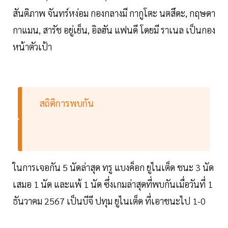
สันติภาพ จันทร์หง่อม กองกลางมี กากูโตะ นตสึดะ, กฤษดา
กาแมน, สารัช อยู่เย็น, อิลฮัน แฟนดี โดยมี ราเนล เป็นกอง
หน้าตัวเป้า
สถิติการพบกัน
ในการเจอกัน 5 นัดล่าสุด ทรู แบงค็อก ยูไนเต็ด ชนะ 3 นัด
เสมอ 1 นัด และแพ้ 1 นัด ซึ่งเกมล่าสุดที่พบกันเมื่อวันที่ 1
ธันวาคม 2567 เป็นบีจี ปทุม ยูไนเต็ด ที่เอาชนะไป 1-0