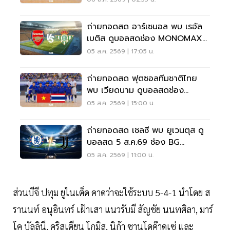
ถ่ายทอดสด อาร์เซนอล พบ เรอัล
เบติส ดูบอลสดช่อง MONOMAX
เวลา 01.30 น.
05 ส.ค. 2569 | 17:05 น.
ถ่ายทอดสด ฟุตซอลทีมชาติไทย
พบ เวียดนาม ดูบอลสดช่อง
TrueVision เวลา 20.30 น.
05 ส.ค. 2569 | 15:00 น.
ถ่ายทอดสด เชลซี พบ ยูเวนตุส ดู
บอลสด 5 ส.ค.69 ช่อง BG
SPORTS เวลา 18.30 น.
05 ส.ค. 2569 | 11:00 น.
ส่วนบีจี ปทุม ยูไนเต็ด คาดว่าจะใช้ระบบ 5-4-1 นำโดย ส
รานนท์ อนุอินทร์ เฝ้าเสา แนวรับมี สัญชัย นนทศิลา, มาร์
โค บัลลินี, คริสเตียน โกมิส, นิก้า ซานโดค๊าดเซ่ และ