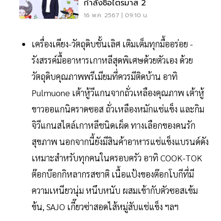
กำลังซื้อไตรมาส 2
16 พ.ค. 2567 | 09:10 น.
เครื่องเคียง-วัตถุดิบชั้นเลิศ เติมเต็มทุกมื้ออร่อย -
รังสรรค์มื้ออาหารเกาหลีสุดพิเศษด้วยตัวเอง ด้วย
วัตถุดิบคุณภาพพรีเมียมที่ควรมีติดบ้าน อาทิ
Pulmuone เต้าหู้วีแกนจากถั่วเหลืองคุณภาพ เต้าหู้
ขาวออแกนิคราดซอส ถั่วเหลืองหมักแช่แข็ง และกิม
จิวีแกนสไตล์เกาหลีชนิดเผ็ด ทางเลือกของคนรัก
สุขภาพ นอกจากนี้ยังมีสินค้าอาหารแช่แข็งแบรนด์ดัง
เหมาะสำหรับทุกคนในครอบครัว อาทิ COOK-TOK
ต๊อกบ๊อกกิหลากรสชาติ เนื้อแป้งของต๊อกโบกีที่มี
ความเหนียวนุ่ม หนึบหนับ ผสมเข้ากับตัวซอสเข้ม
ข้น, SAJO เกี๊ยวซ่าสอดไส้หมู่สับแช่แข็ง ฯลฯ