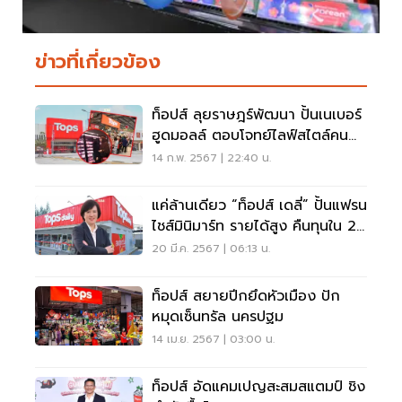
ข่าวที่เกี่ยวข้อง
ท็อปส์ ลุยราษฎร์พัฒนา ปั้นเนเบอร์
ฮูดมอลล์ ตอบโจทย์ไลฟ์สไตล์คน
เมือง
14 ก.พ. 2567 | 22:40 น.
แค่ล้านเดียว “ท็อปส์ เดลี่” ปั้นแฟรน
ไชส์มินิมาร์ท รายได้สูง คืนทุนใน 2
ปี
20 มี.ค. 2567 | 06:13 น.
ท็อปส์ สยายปีกยึดหัวเมือง ปัก
หมุดเซ็นทรัล นครปฐม
14 เม.ย. 2567 | 03:00 น.
ท็อปส์ อัดแคมเปญสะสมสแตมป์ ชิง