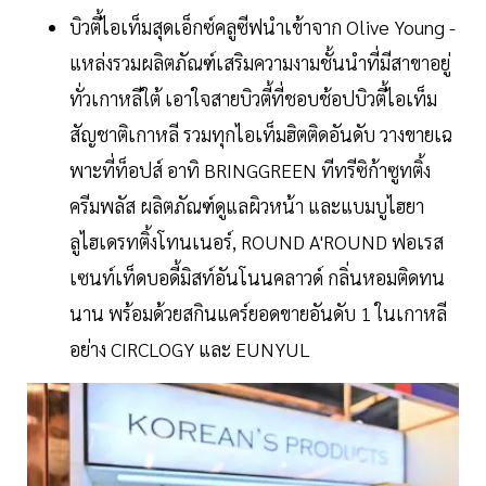
บิวตี้ไอเท็มสุดเอ็กซ์คลูซีฟนำเข้าจาก Olive Young -
แหล่งรวมผลิตภัณฑ์เสริมความงามชั้นนำที่มีสาขาอยู่
ทั่วเกาหลีใต้ เอาใจสายบิวตี้ที่ชอบช้อปบิวตี้ไอเท็ม
สัญชาติเกาหลี รวมทุกไอเท็มฮิตติดอันดับ วางขายเฉ
พาะที่ท็อปส์ อาทิ BRINGGREEN ทีทรีซิก้าซูทติ้ง
ครีมพลัส ผลิตภัณฑ์ดูแลผิวหน้า และแบมบูไฮยา
ลูไฮเดรทติ้งโทนเนอร์, ROUND A'ROUND ฟอเรส
เซนท์เท็ดบอดี้มิสท์อันโนนคลาวด์ กลิ่นหอมติดทน
นาน พร้อมด้วยสกินแคร์ยอดขายอันดับ 1 ในเกาหลี
อย่าง CIRCLOGY และ EUNYUL