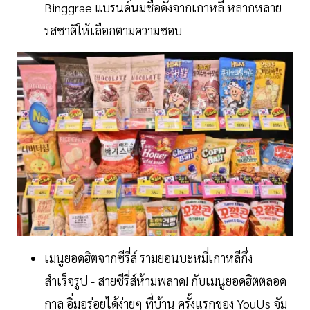
Binggrae แบรนด์นมชื่อดังจากเกาหลี หลากหลาย
รสชาติให้เลือกตามความชอบ
เมนูยอดฮิตจากซีรี่ส์ รามยอนบะหมี่เกาหลีกึ่ง
สำเร็จรูป - สายซีรี่ส์ห้ามพลาด! กับเมนูยอดฮิตตลอด
กาล อิ่มอร่อยได้ง่ายๆ ที่บ้าน ครั้งแรกของ YouUs จัม