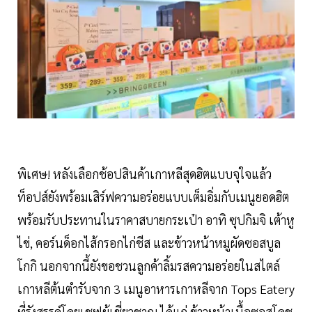
พิเศษ! หลังเลือกช้อปสินค้าเกาหลีสุดฮิตแบบจุใจแล้ว
ท็อปส์ยังพร้อมเสิร์ฟความอร่อยแบบเต็มอิ่มกับเมนูยอดฮิต
พร้อมรับประทานในราคาสบายกระเป๋า อาทิ ซุปกิมจิ เต้าหู
ไข่, คอร์นด็อกไส้กรอกไก่ชีส และข้าวหน้าหมูผัดซอสบูล
โกกิ นอกจากนี้ยังขอชวนลูกค้าลิ้มรสความอร่อยในสไตล์
เกาหลีต้นตำรับจาก 3 เมนูอาหารเกาหลีจาก Tops Eatery
ที่รังสรรค์โดยเชฟผู้เชี่ยวชาญ ได้แก่ ข้าวหน้าเนื้อซอสโคชู