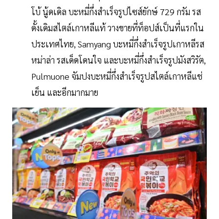
โบ้ นู้ดเดิล บะหมี่กึ่งสำเร็จรูปไซส์ยักษ์ 729 กรัม รส
ดั้งเดิมสไตล์เกาหลีแท้ วางขายที่ท็อปส์เป็นที่แรกใน
ประเทศไทย, Samyang บะหมี่กึ่งสำเร็จรูปเกาหลีรส
หม่าล่า รสเด็ดโดนใจ และบะหมี่กึ่งสำเร็จรูปมังสวิรัต,
Pulmuone จัมปงบะหมี่กึ่งสำเร็จรูปสไตล์เกาหลีแช่
เย็น และอีกมากมาย