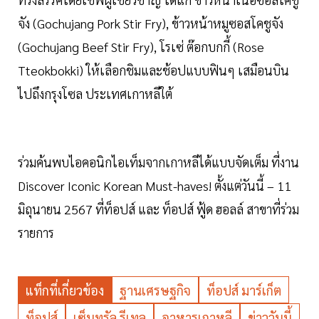
จัง (Gochujang Pork Stir Fry), ข้าวหน้าหมูซอสโคชูจัง
(Gochujang Beef Stir Fry), โรเซ่ ต๊อกบกกี้ (Rose
Tteokbokki) ให้เลือกชิมและช้อปแบบฟินๆ เสมือนบิน
ไปถึงกรุงโซล ประเทศเกาหลีใต้
ร่วมค้นพบไอคอนิกไอเท็มจากเกาหลีได้แบบจัดเต็ม ที่งาน
Discover Iconic Korean Must-haves! ตั้งแต่วันนี้ – 11
มิถุนายน 2567 ที่ท็อปส์ และ ท็อปส์ ฟู้ด ฮอลล์ สาขาที่ร่วม
รายการ
แท็กที่เกี่ยวข้อง
ฐานเศรษฐกิจ
ท็อปส์ มาร์เก็ต
ท็อปส์
เซ็นทรัล รีเทล
อาหารเกาหลี
ข่าววันนี้