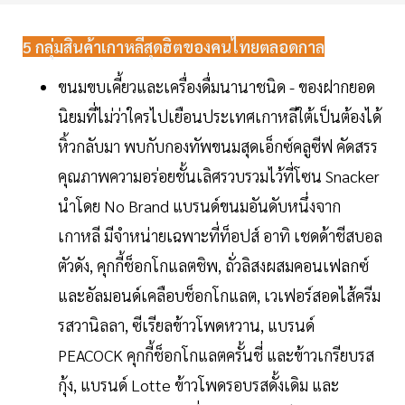
5 กลุ่มสินค้าเกาหลีสุดฮิตของคนไทยตลอดกาล
ขนมขบเคี้ยวและเครื่องดื่มนานาชนิด - ของฝากยอด
นิยมที่ไม่ว่าใครไปเยือนประเทศเกาหลีใต้เป็นต้องได้
หิ้วกลับมา พบกับกองทัพขนมสุดเอ็กซ์คลูซีฟ คัดสรร
คุณภาพความอร่อยชั้นเลิศรวบรวมไว้ที่โซน Snacker
นำโดย No Brand แบรนด์ขนมอันดับหนึ่งจาก
เกาหลี มีจำหน่ายเฉพาะที่ท็อปส์ อาทิ เชดด้าชีสบอล
ตัวดัง, คุกกี้ช็อกโกแลตชิพ, ถั่วลิสงผสมคอนเฟลกซ์
และอัลมอนด์เคลือบช็อกโกแลต, เวเฟอร์สอดไส้ครีม
รสวานิลลา, ซีเรียลข้าวโพดหวาน, แบรนด์
PEACOCK คุกกี้ช็อกโกแลตครั้นชี่ และข้าวเกรียบรส
กุ้ง, แบรนด์ Lotte ข้าวโพดรอบรสดั้งเดิม และ