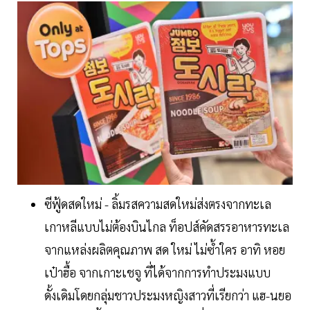
ซีฟู้ดสดใหม่ - ลิ้มรสความสดใหม่ส่งตรงจากทะเล
เกาหลีแบบไม่ต้องบินไกล ท็อปส์คัดสรรอาหารทะเล
จากแหล่งผลิตคุณภาพ สด ใหม่ ไม่ซ้ำใคร อาทิ หอย
เป๋าฮื้อ จากเกาะเชจู ที่ได้จากการทำประมงแบบ
ดั้งเดิมโดยกลุ่มชาวประมงหญิงสาวที่เรียกว่า แฮ-นยอ