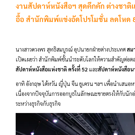
งานสัปดาห์หนังสือฯ สุดคึกคัก ต่างชาต
อื้อ สำนักพิมพ์แข่งอัดโปรโมชั่น ลดโหด
นางสาวดวงพร สุทธิสมบูรณ์ อุปนายกฝ่ายต่างประเทศ
สมา
เปิดเผยว่า สำนักพิมพ์ชั้นนำระดับโลกให้ความสำคัญต่
สัปดาห์หนังสือแห่งชาติ ครั้งที่ 52
และ
สัปดาห์หนังสือนา
อาทิ อังกฤษ ไต้หวัน ญี่ปุ่น จีน ยูเครน ฯลฯ เพื่อนำเ
เนื่องจากปัจจุบันการออกบูธในลักษณะขายตรงให้กับนักอ
ระหว่างธุรกิจกับธุรกิจ