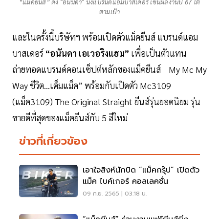
“แม็คยีนส์” ดึง "อนันดา" นั่งแบรนด์แอมบาสเดอร์ เข็นผลงานปี 67 โต
ตามเป้า
และในครั้งนี้บริษัทฯ พร้อมเปิดตัวแม็คยีนส์ แบรนด์แอม
บาสเดอร์
“อนันดา เอเวอริงแฮม”
เพื่อเป็นตัวแทน
ถ่ายทอดแบรนด์คอนเซ็ปต์หลักของแม็คยีนส์ My Mc My
Way ชีวิต...เต็มแม็ค” พร้อมกับเปิดตัว Mc3109
(แม็ค3109) The Original Straight ยีนส์รุ่นยอดนิยม รุ่น
ขายดีที่สุดของแม็คยีนส์กับ 5 สีใหม่
ข่าวที่เกี่ยวข้อง
เอาใจสิงห์นักบิด “แม็คกรุ๊ป” เปิดตัว
แม็ค ไบค์เกอร์ คอลเลคชั่น
09 ก.ย. 2565 | 03:18 น.