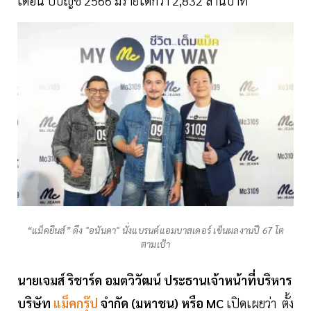
เดือน ปีบัญชี 2566 มีรายได้กว่า 2,832 ล้านบาท
“แม็คยีนส์” ดึง "อนันดา" นั่งแบรนด์แอมบาสเดอร์ เข็นผลงานปี 67 โต
ตามเป้า
นายเจมส์ ริชาร์ด อมตวิวัฒน์ ประธานเจ้าหน้าที่บริหาร
บริษัท
แม็คกรุ๊ป
จำกัด (มหาชน) หรือ MC
เปิดเผยว่า ตั้ง