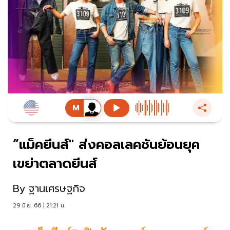
“แม็คยีนส์" ส่งคอลเลคชันย้อนยุค
เขย่าตลาดยีนส์
By
ฐานเศรษฐกิจ
29 มิ.ย. 66 | 21:21 น.