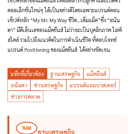
เซ็ปต์หลักของแม็คยีนส์ เพื่อสื่อสารกับลูกค้าและเปิดตัว
คอลเล็กชั่นใหม่ๆ ได้เป็นอย่างดีโดยเฉพาะแบรนด์คอน
เซ็ปต์หลัก “My Mc My Way ชีวิต...เต็มแม็ค”ซึ่ง “อนัน
ดา” มีดีเอ็นเอของแม็คยีนส์ ไม่ว่าจะเป็นบุคลิกภาพ ไลฟ์
สไตล์ รวมไปถึงแนวคิดในการดำเนินชีวิต ที่ตอบโจทย์
แบรนด์ Positioning ของแม็คยีนส์ ได้อย่างชัดเจน
แท็กที่เกี่ยวข้อง
ฐานเศรษฐกิจ
แม็คยีนส์
อนันดา
ข่าวเศรษฐกิจ
แบรนด์แอมบาสเดอร์
ข่าวการตลาด
ฐานเศรษฐกิจ