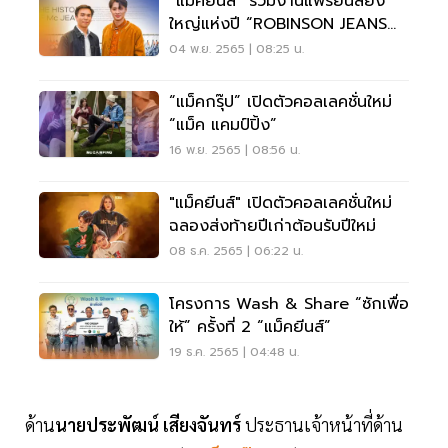
“แม็คยีนส์” ร่วมงานแฟร์ยีนส์ยิ่ง
ใหญ่แห่งปี “ROBINSON JEANS
2022”
04 พ.ย. 2565 | 08:25 น.
“แม็คกรุ๊ป” เปิดตัวคอลเลคชั่นใหม่
“แม็ค แคมป์ปิ้ง”
16 พ.ย. 2565 | 08:56 น.
"แม็คยีนส์" เปิดตัวคอลเลคชั่นใหม่
ฉลองส่งท้ายปีเก่าต้อนรับปีใหม่
08 ธ.ค. 2565 | 06:22 น.
โครงการ Wash & Share “ซักเพื่อ
ให้” ครั้งที่ 2 “แม็คยีนส์”
19 ธ.ค. 2565 | 04:48 น.
ด้าน
นายประพัฒน์ เสียงจันทร์
ประธานเจ้าหน้าที่ด้าน