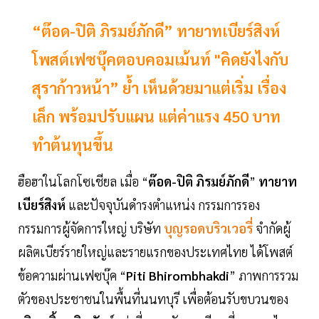
“ต๊อด-ปิติ ภิรมย์ภักดี” ทายาทเบียร์สิงห์
โพสต์เฟซบุ๊คตอบคอมเม้นท์ "คิดยังไงกับ
สุราก้าวหน้า” ย้ำ เห็นด้วยมาแต่เริ่ม เรื่อง
เล็ก พร้อมปรับแผน แต่ค่าแรง 450 บาท
ทำต้นทุนขึ้น
ฮือฮาในโลกโซเชียล เมื่อ “
ต๊อด-ปิติ ภิรมย์ภักดี
”
ทายาท
เบียร์สิงห์
และปัจจุบันดำรงตำแหน่ง กรรมการรอง
กรรมการผู้จัดการใหญ่ บริษัท
บุญรอดบริวเวอรี่
จำกัดผู้
ผลิตเบียร์รายใหญ่และรายแรกของประเทศไทย ได้โพสต์
ข้อความผ่านเฟซบุ๊ค “
Piti Bhirombhakdi
” ภาพการรวม
ตัวของประชาชนในพื้นที่นนทบุรี เพื่อต้อนรับขบวนของ