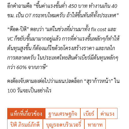
อีกคำถามคือ
“ขึ้นค่าแรงขั้นต่ำ 450 บาท ทำงานเกิน 40
ชม. เป็น OT กระทบไหมครับ ถ้าให้ขึ้นทันทีทั้งประเทศ”
“ต๊อด-ปิติ” ตอบว่า
"แต่ในช่วงที่ผ่านมาทั้ง fix cost และ
VC ก็ขยับขึ้นมามากอยู่แล้ว การที่ค่าแรงขึ้นหลักๆก็ทำให้
ต้นทุนสูงขึ้น ก็ต้องแก้ไขด้วยโครงสร้างราคา และกลไก
การตลาดครับ ในประเทศไทยสินค้าเบียร์มีต้นทุนหลักๆ
กว่า 60% จากภาษี"
คงต้องจับตามองต่อไปว่าแผนปลดล็อก “สุราก้าวหน้า” ใน
100 วันจะเป็นอย่างไร
แท็กที่เกี่ยวข้อง
ฐานเศรษฐกิจ
เบียร์
ค่าแรง
ปิติ ภิรมย์ภักดี
บุญรอดบริวเวอรี่
ทายาท