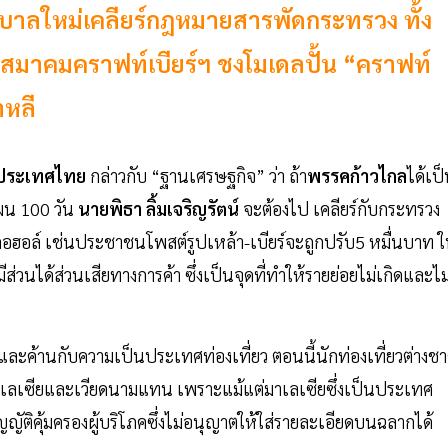
้รัฐบาลใหม่เคลียร์กฎหมายสารพัดกระทรวง ทั้ง
มาคมคราฟท์เบียร์ฯ ชงโมเดลปั้น “คราฟท์
าหลี
์ประเทศไทย
กล่าวกับ “ฐานเศรษฐกิจ” ว่า ถ้า
พรรคก้าวไกล
ได้เป
แผน 100 วัน
นายพิธา ลิ้มเจริญรัตน์
จะต้องไป เคลียร์กับกระทรวง
อฮอล์ เช่นประชาชนโพสต์รูปเหล้า-เบียร์จะถูกปรับ5 หมื่นบาท 
ส่วนได้ส่วนเสียทางการค้า ซึ่งเป็นจุดที่ทำให้รายย่อยไม่เกิดและไม
ะค้านกับความเป็นประเทศท่องเที่ยว ตอนนี้นักท่องเที่ยวต่างชา
มาเลเซียและเวียดนามแทน เพราะแม้แต่มาเลเซียซึ่งเป็นประเทศ
ญญัติคุ้มครองผู้บริโภคซึ่งไม่อนุญาตให้ใส่รายละเอียดบนฉลากได้