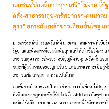
เอกชนชี้ปลดล็อก “สุราเสรี” ไม่ง่าย จี
คลัง-สาธารณสุข-ทรัพยากรฯ-คมนาคม ส
สุรา” ยกระดับเหล้าขาวเทียบชั้นโซจู เก
นายอาชิระวัสส์ วรรณศรีสวัสดิ์ นายก
สมาคมคราฟท์เบียร
รัฐบาลและต้องการที่จะผลักดันสุราเสรีให้เกิดขึ้นได้ตาม
สาธารณสุข เพราะมีพระราชบัญญัติควบคุมเครื่องดื่มแอลก
ขณะที่ผู้ผลิตรายย่อยจะถูกปรับ 5 แสนบาทเพราะเป็นผู้ที่มี
สามารถพัฒนาอุตสาหกรรมไปได้มาก
รวมทั้งการกำหนดเวลาในการจำหน่าย เป็นอีกหนึ่งปัญหาแล
ที่เข้ามาเจอกฎหมายข้อนี้หันไปเที่ยวสปป.ลาว กัมพูชา 
มุสลิมยังไม่มีการควบคุมเวลาขาย นอกจากนี้ยังมีพระราชบั