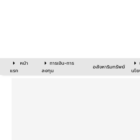
หน้า
การเงิน-การ
อสังหาริมทรัพย์
แรก
ลงทุน
นโย