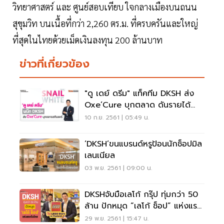
วิทยาศาสตร์ และ ศูนย์สอบเทียบ ใจกลางเมืองบนถนน
สุขุมวิท บนเนื้อที่กว่า 2,260 ตร.ม. ที่ครบครันและใหญ่
ที่สุดในไทยด้วยเม็ดเงินลงทุน 200 ล้านบาท
ข่าวที่เกี่ยวข้อง
"ดู เดย์ ดรีม" แท็คทีม DKSH ส่ง
Oxe’Cure บุกตลาด ดันรายได้
100 ล้าน!!
10 ก.ย. 2561 | 05:49 น.
‘DKSH’ขนแบรนด์หรูป้อนนักช็อปมิล
เลนเนียล
03 พ.ย. 2561 | 09:00 น.
DKSHจับมือเลโก้ กรุ๊ป ทุ่มกว่า 50
ล้าน ปักหมุด “เลโก้ ช็อป” แห่งแรก
ในไทย
29 พ.ย. 2561 | 15:47 น.