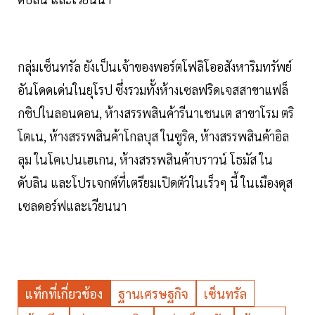
กลุ่มเซ็นทรัล ยังเป็นเจ้าของพอร์ตโฟลิโออสังหาริมทรัพย์
อันโดดเด่นในยุโรป ซึ่งรวมทั้งห้างเซลฟริดเจสสาขาแฟล็
กชิปในลอนดอน, ห้างสรรพสินค้ารีนาเชนเต สาขาโรม ตริ
โตเน, ห้างสรรพสินค้าโกลบุส ในซูริค, ห้างสรรพสินค้าอิล
ลุม ในโคเปนเฮเกน, ห้างสรรพสินค้าบราวน์ โธมัส ใน
ดับลิน และโปรเจกต์ที่เตรียมเปิดตัวในเร็วๆ นี้ ในเมืองดุส
เซลดอร์ฟและเวียนนา
แท็กที่เกี่ยวข้อง
ฐานเศรษฐกิจ
เซ็นทรัล