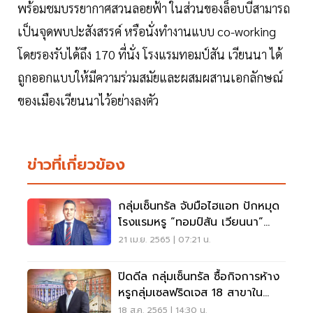
พร้อมชมบรรยากาศสวนลอยฟ้า ในส่วนของล็อบบี้สามารถ
เป็นจุดพบปะสังสรรค์ หรือนั่งทำงานแบบ co-working
โดยรองรับได้ถึง 170 ที่นั่ง โรงแรมทอมป์สัน เวียนนา ได้
ถูกออกแบบให้มีความร่วมสมัยและผสมผสานเอกลักษณ์
ของเมืองเวียนนาไว้อย่างลงตัว
ข่าวที่เกี่ยวข้อง
กลุ่มเซ็นทรัล จับมือไฮแอท ปักหมุด
โรงแรมหรู “ทอมป์สัน เวียนนา”
ออสเตรีย
21 เม.ย. 2565 | 07:21 น.
ปิดดีล กลุ่มเซ็นทรัล ซื้อกิจการห้าง
หรูกลุ่มเซลฟริดเจส 18 สาขาใน
ยุโรป
18 ส.ค. 2565 | 14:30 น.