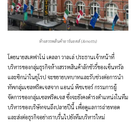
ห้างสรรพสินค้าอาร์นอตส์ (Arnotts)
โดยนายสเตฟาโน่ เดลลา วาลเล่ ประธานเจ้าหน้าที่
บริหารของกลุ่มธุรกิจห้างสรรพสินค้าลักชัวรี่ของเซ็นทรัล
และซิกน่าในยุโรป จะขยายบทบาทและรับช่วงต่อการนำ
ทัพกลุ่มเซลฟริดเจสจาก แอนน์ พิชเชอร์ กรรมการผู้
จัดการของกลุ่มเซลฟริดเจส ซึ่งจะยังคงดำรงตำแหน่งในทีม
บริหารของบริษัทจนถึงปลายปีนี้ เพื่อดูแลการถ่ายทอด
และส่งต่อธุรกิจอย่างราบรื่นไปยังทีมบริหารใหม่