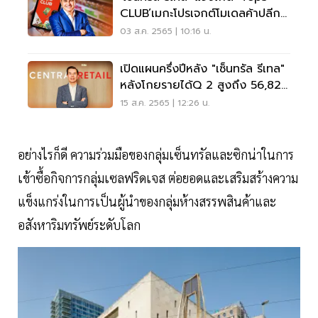
CLUB’เมกะโปรเจกต์โมเดลค้าปลีก
รูปแบบใหม่
03 ส.ค. 2565 | 10:16 น.
เปิดแผนครึ่งปีหลัง "เซ็นทรัล รีเทล"
หลังโกยรายได้Q 2 สูงถึง 56,826
ล้านบาท
15 ส.ค. 2565 | 12:26 น.
อย่างไรก็ดี ความร่วมมือของกลุ่มเซ็นทรัลและซิกน่าในการ
เข้าซื้อกิจการกลุ่มเซลฟริดเจส ต่อยอดและเสริมสร้างความ
แข็งแกร่งในการเป็นผู้นำของกลุ่มห้างสรรพสินค้าและ
อสังหาริมทรัพย์ระดับโลก