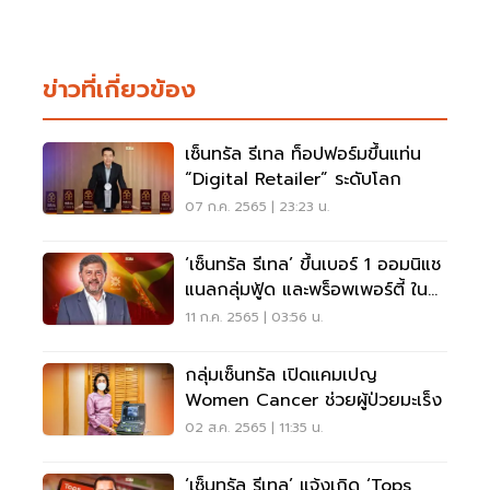
ข่าวที่เกี่ยวข้อง
เซ็นทรัล รีเทล ท็อปฟอร์มขึ้นแท่น
“Digital Retailer” ระดับโลก
07 ก.ค. 2565 | 23:23 น.
‘เซ็นทรัล รีเทล’ ขึ้นเบอร์ 1 ออมนิแช
แนลกลุ่มฟู้ด และพร็อพเพอร์ตี้ ใน
เวียดนาม
11 ก.ค. 2565 | 03:56 น.
กลุ่มเซ็นทรัล เปิดแคมเปญ
Women Cancer ช่วยผู้ป่วยมะเร็ง
02 ส.ค. 2565 | 11:35 น.
‘เซ็นทรัล รีเทล’ แจ้งเกิด ‘Tops