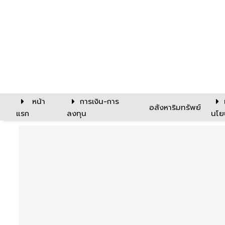
หน้า
การเงิน-การ
อสังหาริมทรัพย์
แรก
ลงทุน
นโย