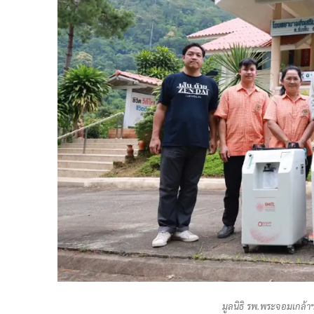
มูลนิธิ รพ.พระจอมเกล้า