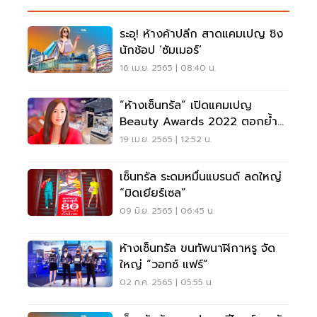
ระอุ! ห้างค้าปลีก สาดแคมเปญ ชิง
นักช้อป ‘ซัมเมอร์’
16 เม.ย. 2565 | 08:40 น.
“ห้างเซ็นทรัล” เปิดแคมเปญ
Beauty Awards 2022 ตอกย้ำ
เบอร์ 1 บิวตี้เดสติเนชั่น
19 เม.ย. 2565 | 12:52 น.
เซ็นทรัล ระดมหมื่นแบรนด์ ลดใหญ่
“มิดเยียร์เซล”
09 มิ.ย. 2565 | 06:45 น.
ห้างเซ็นทรัล ขนทัพนาฬิกาหรู จัด
ใหญ่ “วอทช์ แฟร์”
02 ก.ค. 2565 | 05:55 น.