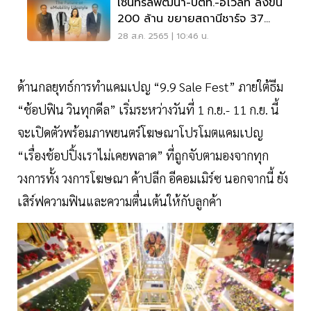
เซ็นทรัลพัฒนา-ปตท.-อีโวลท์ ลงขัน
200 ล้าน ขยายสถานีชาร์จ 37
ห้างทั่วประเทศ
28 ส.ค. 2565 | 10:46 น.
ด้านกลยุทธ์การทำแคมเปญ “9.9 Sale Fest” ภายใต้ธีม
“ช้อปฟิน วินทุกดีล” เริ่มระหว่างวันที่ 1 ก.ย.- 11 ก.ย. นี้
จะเปิดตัวพร้อมภาพยนตร์โฆษณาโปรโมตแคมเปญ
“เรื่องช้อปปิ้งเราไม่เคยพลาด” ที่ถูกจับตามองจากทุก
วงการทั้ง วงการโฆษณา ค้าปลีก อีคอมเมิร์ซ นอกจากนี้ ยัง
เสิร์ฟความฟินและความตื่นเต้นให้กับลูกค้า