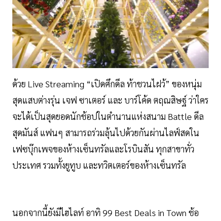
ด้วย Live Streaming “เปิดศึกดีล ท้าชวนไฝว้” ของหนุ่ม
สุดแสบต่างรุ่น เจฟ ซาเตอร์ และ บาร์โค้ด ตฤณสิษฐ์ ว่าใคร
จะได้เป็นสุดยอดนักช้อปในตำนานแห่งสนาม Battle ดีล
สุดมันส์ แฟนๆ สามารถร่วมลุ้นไปด้วยกันผ่านไลฟ์สดใน
เฟซบุ๊กเพจของห้างเซ็นทรัลและโรบินสัน ทุกสาขาทั่ว
ประเทศ รวมทั้งยูทูบ และทวิตเตอร์ของห้างเซ็นทรัล
นอกจากนี้ยังมีไฮไลท์ อาทิ 99 Best Deals in Town ช้อ