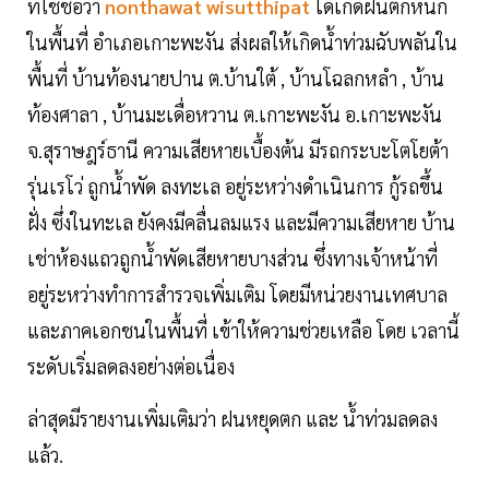
ที่ใช้ชื่อว่า
nonthawat wisutthipat
ได้เกิดฝนตกหนัก
ในพื้นที่ อำเภอเกาะพะงัน ส่งผลให้เกิดน้ำท่วมฉับพลันใน
พื้นที่ บ้านท้องนายปาน ต.บ้านใต้ , บ้านโฉลกหลำ , บ้าน
ท้องศาลา , บ้านมะเดื่อหวาน ต.เกาะพะงัน อ.เกาะพะงัน
จ.สุราษฎร์ธานี ความเสียหายเบื้องต้น มีรถกระบะโตโยต้า
รุ่นเรโว่ ถูกน้ำพัด ลงทะเล อยู่ระหว่างดำเนินการ กู้รถขึ้น
ฝั่ง ซึ่งในทะเล ยังคงมีคลื่นลมแรง และมีความเสียหาย บ้าน
เช่าห้องแถวถูกน้ำพัดเสียหายบางส่วน ซึ่งทางเจ้าหน้าที่
อยู่ระหว่างทำการสำรวจเพิ่มเติม โดยมีหน่วยงานเทศบาล
และภาคเอกชนในพื้นที่ เข้าให้ความช่วยเหลือ โดย เวลานี้
ระดับเริ่มลดลงอย่างต่อเนื่อง
ล่าสุดมีรายงานเพิ่มเติมว่า ฝนหยุดตก และ น้ำท่วมลดลง
แล้ว.