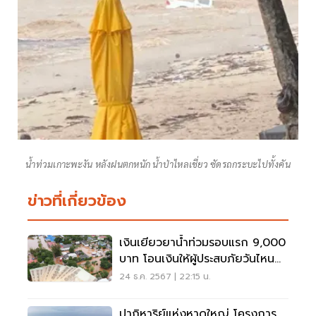
น้ำท่วมเกาะพะงัน หลังฝนตกหนัก น้ำป่าไหลเชี่ยว ซัดรถกระบะไปทั้งคัน
ข่าวที่เกี่ยวข้อง
เงินเยียวยาน้ำท่วมรอบแรก 9,000
บาท โอนเงินให้ผู้ประสบภัยวันไหน
เช็คที่นี่
24 ธ.ค. 2567 | 22:15 น.
ปาฏิหาริย์แห่งหาดใหญ่ โครงการ