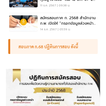
ก.พ.68
11 ธ.ค. 2567 | 09:38 น.
สมัครสอบภาค ก. 2568 สำนักงาน
ก.พ. เปิดให้ “กรอกข้อมูลล่วงหน้า”
เช็คด่วนที่นี่
14 ธ.ค. 2567 | 05:59 น.
สอบภาค ก.68 ปฏิทินการสอบ ดังนี้