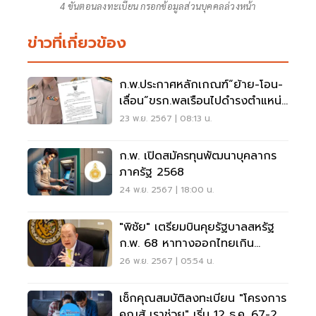
4 ขั้นตอนลงทะเบียน กรอกข้อมูลส่วนบุคคลล่วงหน้า
ข่าวที่เกี่ยวข้อง
ก.พ.ประกาศหลักเกณฑ์“ย้าย-โอน-
เลื่อน”ขรก.พลเรือนไปดํารงตําแหน่
งบริหาร
23 พ.ย. 2567 | 08:13 น.
ก.พ. เปิดสมัครทุนพัฒนาบุคลากร
ภาครัฐ 2568
24 พ.ย. 2567 | 18:00 น.
"พิชัย" เตรียมบินคุยรัฐบาลสหรัฐ
ก.พ. 68 หาทางออกไทยเกิน
ดุลการค้า
26 พ.ย. 2567 | 05:54 น.
เช็กคุณสมบัติลงทะเบียน "โครงการ
คุณสู้ เราช่วย" เริ่ม 12 ธ.ค. 67-28