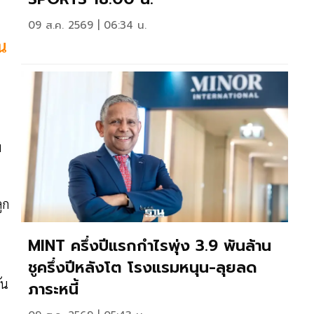
09 ส.ค. 2569 | 06:34 น.
น
ม
ูก
MINT ครึ่งปีแรกกำไรพุ่ง 3.9 พันล้าน
ชูครึ่งปีหลังโต โรงแรมหนุน-ลุยลด
ัน
ภาระหนี้