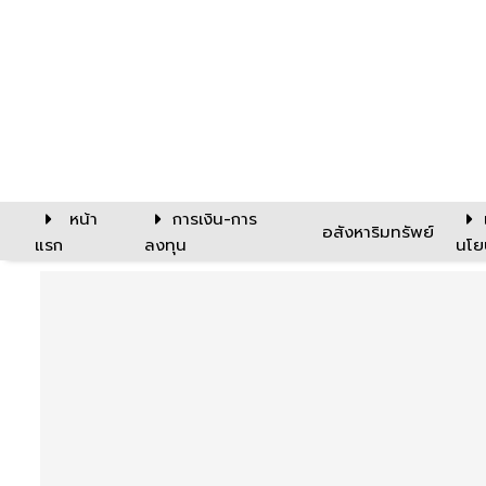
หน้า
การเงิน-การ
อสังหาริมทรัพย์
แรก
ลงทุน
นโย