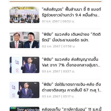
“คลังสัญจร” ฟื้นล้านนา ชี้ 8 แบงก์
รัฐช่วยชาวบ้านกว่า 9.4 หมื่นล้าน
บาท
01 ธ.ค. 2567 | 06:52 น.
“พิชัย” รมว.คลัง เดินหน้าชง “กิตติ
รัตน์” นั่งประธานบอร์ด ธปท.
02 ธ.ค. 2567 | 07:58 น.
“พิชัย” รมว.คลัง ส่งสัญญาณขึ้น
Vat จาก 7% ตั้งกองกลางอุ้มราย
ได้น้อย
03 ธ.ค. 2567 | 03:57 น.
”พิชัย“ จ่อใช้มาตรการเงิน-คลัง ดึง
ต่างชาติลงทุน คาดสิ้นปี 67 ทะลุ 1
ล้านล้าน
03 ธ.ค. 2567 | 05:17 น.
คลังชงเก็บ “ภาษีคาร์บอน” 11 ธ.ค.นี้