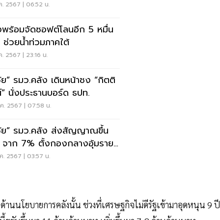
ท
ค. 2567 | 06:52 น.
งพร้อมจัดซอฟต์โลนอีก 5 หมื่น
น ช่วยน้ำท่วมภาคใต้
ค. 2567 | 23:16 น.
ชัย” รมว.คลัง เดินหน้าชง “กิตติ
น์” นั่งประธานบอร์ด ธปท.
ค. 2567 | 07:58 น.
ชัย” รมว.คลัง ส่งสัญญาณขึ้น
 จาก 7% ตั้งกองกลางอุ้มราย
้อย
ค. 2567 | 03:57 น.
 ด้านนโยบายการคลังนั้น ช่วงที่เศรษฐกิจไม่ดีรัฐเข้ามาอุดหนุน 9 ปีท