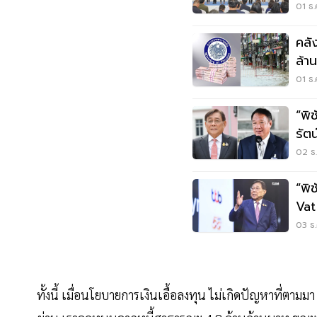
บา
01 ธ.
คลั
ล้า
01 ธ.
“พิ
รัต
02 ธ.
“พิ
Vat
ได้น
03 ธ.
ทั้งนี้ เมื่อนโยบายการเงินเอื้อลงทุน ไม่เกิดปัญหาที่ตามมา