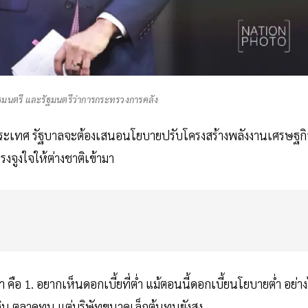
ัฐมนตรี และรัฐมนตรีว่าการกระทรวงการคลัง
นประเทศ รัฐบาลจะต้องเสนอนโยบายปรับโครงสร้างพลังงานเศรษฐก
จูงใจให้ต่างชาติเข้ามา
 คือ 1. อยากเห็นดอกเบี้ยที่ต่ำ แม้ตอนนี้ดอกเบี้ยนโยบายต่ำ อย่า
งิน ตลาดทุน แต่บริษัทขนาดเล็กต้นทุนยังสูง