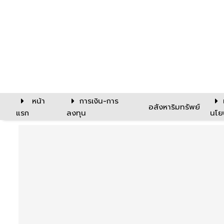
หน้า
การเงิน-การ
อสังหาริมทรัพย์
แรก
ลงทุน
นโย