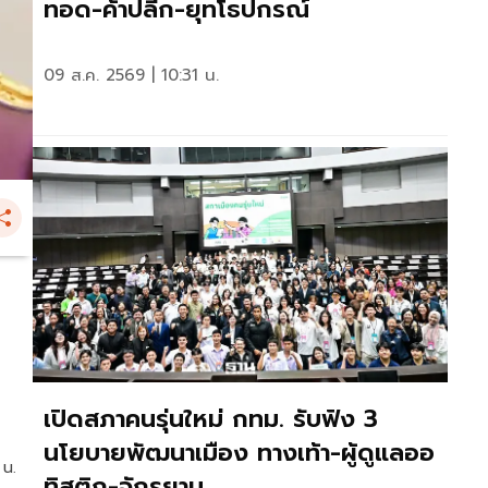
ทอด-ค้าปลีก-ยุทโธปกรณ์
09 ส.ค. 2569 | 10:31 น.
เปิดสภาคนรุ่นใหม่ กทม. รับฟัง 3
นโยบายพัฒนาเมือง ทางเท้า-ผู้ดูแลออ
 น.
ทิสติก-จักรยาน