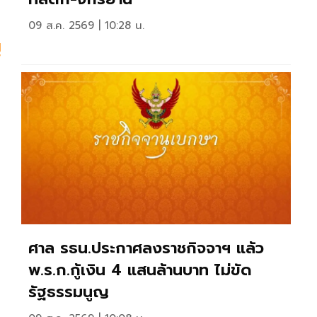
09 ส.ค. 2569 | 10:28 น.
ญ
ศาล รธน.ประกาศลงราชกิจจาฯ แล้ว
พ.ร.ก.กู้เงิน 4 แสนล้านบาท ไม่ขัด
รัฐธรรมนูญ