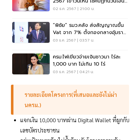
2567 เข้าวันไหน เช็คปฏิทินวันโอน
เงินที่นี่
02 ธ.ค. 2567 | 21:00 น.
“พิชัย” รมว.คลัง ส่งสัญญาณขึ้น
Vat จาก 7% ตั้งกองกลางอุ้มราย
ได้น้อย
03 ธ.ค. 2567 | 03:57 น.
ครม.ไฟเขียวจ่ายเงินชาวนา ไร่ละ
1,000 บาท ไม่เกิน 10 ไร่
03 ธ.ค. 2567 | 04:21 น.
รายละเอียดโครงการ(ที่เสนอและยังไม่ผ่า
นครม.)
แจกเงิน 10,000 บาทผ่าน Digital Wallet ที่ผูกกับ
เลขบัตรประชาชน