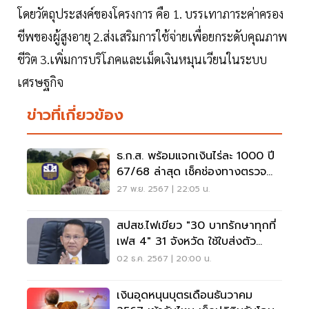
โดยวัตถุประสงค์ของโครงการ คือ 1. บรรเทาภาระค่าครอง
ชีพของผู้สูงอายุ 2.ส่งเสริมการใช้จ่ายเพื่อยกระดับคุณภาพ
ชีวิต 3.เพิ่มการบริโภคและเม็ดเงินหมุนเวียนในระบบ
เศรษฐกิจ
ข่าวที่เกี่ยวข้อง
ธ.ก.ส. พร้อมแจกเงินไร่ละ 1000 ปี
67/68 ล่าสุด เช็คช่องทางตรวจ
สอบสิทธิ
27 พ.ย. 2567 | 22:05 น.
สปสช.ไฟเขียว "30 บาทรักษาทุกที่
เฟส 4" 31 จังหวัด ใช้ใบส่งตัว
ดิจิทัล
02 ธ.ค. 2567 | 20:00 น.
เงินอุดหนุนบุตรเดือนธันวาคม