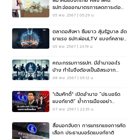
สมาคมแบงก์ไทย คลัง สศช.
ธปท.จ่อออกมาตรการลดภาระต่อ
งวดช่วย “รายย่อย-ธุรกิจขนาด
05 พ.ย. 2567 | 05:29 น.
เล็ก”
ตลาดอสังหา ซึมยาว ลุ้นรัฐบาล อัด
ยาแรง ธปท.ผ่อนLTV แบงก์คลาย
สินเชื่อ ปล่อยกู้
05 พ.ย. 2567 | 23:19 น.
คณะกรรมการธปท. มีอำนาจอะไร
บ้าง ทำไมจึงต้องเป็นอิสระจาก
การเมือง
06 พ.ย. 2567 | 05:12 น.
"เจิมศักดิ์" เปิดอำนาจ ”ปธ.บอร์ด
แบงก์ชาติ“ ย้ำการเมืองอย่า
แทรกแซง
07 พ.ย. 2567 | 22:35 น.
สื่อนอกจับตา การแทรกแซงการคัด
เลือก ประธานบอร์ดแบงก์ชาติ