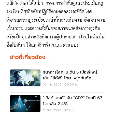
หลัก(Pillar) ได้แก่: 1. กรอบการกำกับดูแล : ประเมินกฎ
ระเบียบที่ธุรกิจต้องปฏิบัติตามตลอดวงจรชีวิต โดย
พิจารณาว่ากฎระเบียบเหล่านั้นส่งเสริมความชัดเจน ความ
เป็นธรรม และความยั่งยืนของสภาพแวดล้อมทางธุรกิจ
หรือเป็นอุปสรรคต่อกิจกรรมผู้ประกอบการโดยไม่จำเป็น
ซึ่งอันดับ 1 ได้แก่ ฮังการี (78.23 คะแนน)
ข่าวที่เกี่ยวข้อง
ธนาคารโลกแนะดัน 5 เมืองใหญ่
เข็น “จีดีพี” ไทย หลุดกับดัก
เศรษฐกิจโตต่ำ
10 ก.ค. 2567 | 00:00 น.
"เวิลด์แบงก์" หั่น "GDP" ไทยปี 67
โตเหลือ 2.4%
11 ต.ค. 2567 | 02:15 น.