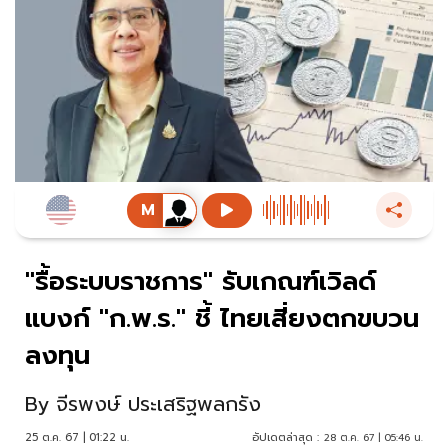
"รื้อระบบราชการ" รับเกณฑ์เวิลด์
แบงก์ "ก.พ.ร." ชี้ ไทยเสี่ยงตกขบวน
ลงทุน
By
จีรพงษ์ ประเสริฐพลกรัง
25 ต.ค. 67 | 01:22 น.
อัปเดตล่าสุด :
28 ต.ค. 67 | 05:46 น.