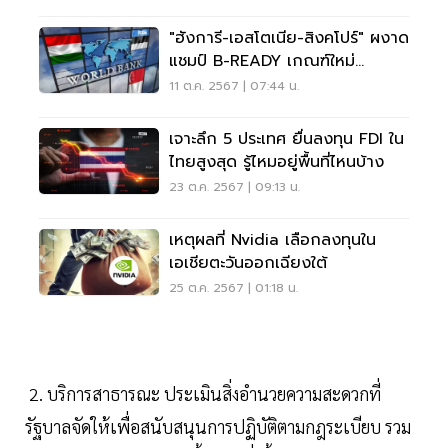
"ฮังการี-เอสโตเนีย-สิงคโปร์" ผงาด
แชมป์ B-READY เกณฑ์ใหม่
ธนาคารโลก
11 ต.ค. 2567 | 07:44 น.
เจาะลึก 5 ประเทศ ยื่นลงทุน FDI ใน
ไทยสูงสุด รู้ไหมอยู่พื้นที่ไหนบ้าง
23 ต.ค. 2567 | 09:13 น.
เหตุผลที่ Nvidia เลือกลงทุนใน
เอเชียตะวันออกเฉียงใต้
25 ต.ค. 2567 | 01:18 น.
2. บริการสาธารณะ ประเมินสิ่งอำนวยความสะดวกที่
รัฐบาลจัดให้เพื่อสนับสนุนการปฏิบัติตามกฎระเบียบ รวม