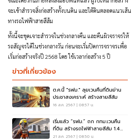
ขณะเดียวกันภายหลังส่งมอบพื้นที่แล้ว ผู้รับเหมาก่อสร้าง
จะเข้าสำรวจสิ่งก่อสร้างทั้งบนดิน และใต้ดินตลอดแนวเส้น
ทางรถไฟฟ้าสายสีส้ม
ทั้งนี้จะขุดเจาะสำรวจในช่วงกลางคืน และคืนผิวจราจรให้
รถสัญจรได้ในช่วงกลางวัน ก่อนจะเริ่มปิดการจราจรเพื่อ
เริ่มก่อสร้างจริงปี 2568 โดย ใช้เวลาก่อสร้าง 5 ปี
ข่าวที่เกี่ยวข้อง
ต.ค.นี้ "รฟม." ลุยเวนคืนที่ดินย่าน
ประชาสงเคราะห์ สร้างสายสีส้ม
16 ส.ค. 2567 | 08:57 น.
เริ่มแล้ว “รฟม.” ถก กทม.เวนคืน
ที่ดิน สร้างรถไฟฟ้าสายสีส้ม 1.4
หมื่นล้าน
21 ส.ค. 2567 | 08:50 น.