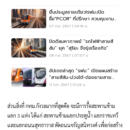
ยื่นประมูลรายเดียว!รฟม.เปิด
ชื่อ"PCOR" ที่ปรึกษา ควบคุมงาน
รถไฟฟ้าสายสีส้ม
07 ก.ย. 2567 | 09:16 น.
ปิดดีลมหากาพย์ “รถไฟฟ้าสายสี
ส้ม” ยุค “สุริยะ จึงรุ่งเรืองกิจ”
08 ก.ย. 2567 | 07:07 น.
อัปเดตล่าสุด “รฟม.” เปิดแผนสร้าง
“สายสีส้ม-ม่วงใต้-ต่อขยายสาย
สีชมพู
11 ต.ค. 2567 | 01:26 น.
ส่วนสิ่งที่ กทม.กังวลมากที่สุดคือ จะมีการรื้อสะพานข้าม
แยก 3 แห่ง ได้แก่ สะพานข้ามแยกประตูน้ำ แยกราชเทวี
และแยกถนนสุทธาวาส ตัดถนนจรัญสนิทวงศ์ เพื่อก่อสร้าง