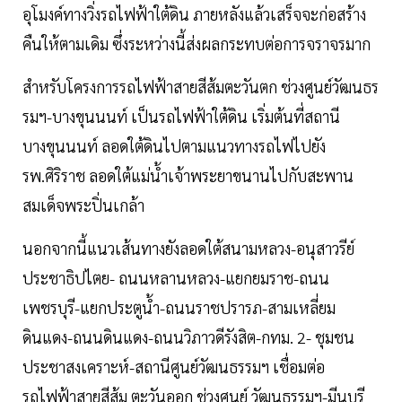
อุโมงค์ทางวิ่งรถไฟฟ้าใต้ดิน ภายหลังแล้วเสร็จจะก่อสร้าง
คืนให้ตามเดิม ซึ่งระหว่างนี้ส่งผลกระทบต่อการจราจรมาก
สำหรับโครงการรถไฟฟ้าสายสีส้มตะวันตก ช่วงศูนย์วัฒนธร
รมฯ-บางขุนนนท์ เป็นรถไฟฟ้าใต้ดิน เริ่มต้นที่สถานี
บางขุนนนท์ ลอดใต้ดินไปตามแนวทางรถไฟไปยัง
รพ.ศิริราช ลอดใต้แม่น้ำเจ้าพระยาขนานไปกับสะพาน
สมเด็จพระปิ่นเกล้า
นอกจากนี้แนวเส้นทางยังลอดใต้สนามหลวง-อนุสาวรีย์
ประชาธิปไตย- ถนนหลานหลวง-แยกยมราช-ถนน
เพชรบุรี-แยกประตูน้ำ-ถนนราชปรารภ-สามเหลี่ยม
ดินแดง-ถนนดินแดง-ถนนวิภาวดีรังสิต-กทม. 2- ชุมชน
ประชาสงเคราะห์-สถานีศูนย์วัฒนธรรมฯ เชื่อมต่อ
รถไฟฟ้าสายสีส้ม ตะวันออก ช่วงศูนย์ วัฒนธรรมฯ-มีนบุรี