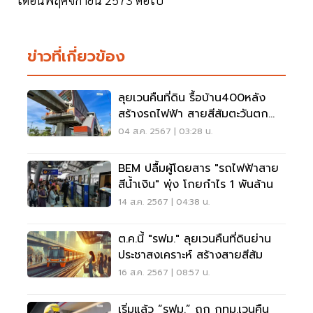
ข่าวที่เกี่ยวข้อง
ลุยเวนคืนที่ดิน รื้อบ้าน400หลัง
สร้างรถไฟฟ้า สายสีส้มตะวันตก
เชื่อมระบบราง
04 ส.ค. 2567 | 03:28 น.
BEM ปลื้มผู้โดยสาร "รถไฟฟ้าสาย
สีน้ำเงิน" พุ่ง โกยกำไร 1 พันล้าน
14 ส.ค. 2567 | 04:38 น.
ต.ค.นี้ "รฟม." ลุยเวนคืนที่ดินย่าน
ประชาสงเคราะห์ สร้างสายสีส้ม
16 ส.ค. 2567 | 08:57 น.
เริ่มแล้ว “รฟม.” ถก กทม.เวนคืน