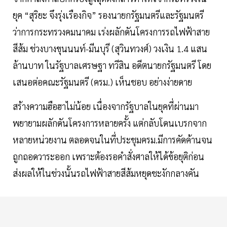
ยุค “สุริยะ จึงรุ่งเรืองกิจ” รองนายกรัฐมนตรีและรัฐมนตรี
ว่าการกระทรวงคมนาคม เร่งผลักดันโครงการรถไฟฟ้าสาย
สีส้ม ช่วงบางขุนนนท์-มีนบุรี (สุวินทวงศ์) วงเงิน 1.4 แสน
ล้านบาท ในรัฐบาลเศรษฐา ทวีสิน อดีตนายกรัฐมนตรี โดย
เสนอต่อคณะรัฐมนตรี (ครม.) เห็นชอบ อย่างง่ายดาย
สร้างความฮือฮาไม่น้อย เนื่องจากรัฐบาลในยุคที่ผ่านมา
พยายามผลักดันโครงการหลายครั้ง แต่กลับโดนเบรกจาก
หลายหน่วยงาน ตลอดจนในที่ประชุมครม.มีการคัดค้านจน
ถูกถอดวาระออก เพราะต้องรอคำสั่งศาลให้ได้ข้อยุติก่อน
ส่งผลให้ในช่วงนั้นรถไฟฟ้าสายสีส้มหยุดชะงักกลางคัน