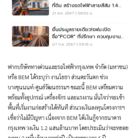
ที่ดิน สร้างรถไฟฟ้าสายสีส้ม 1.4
หมื่นล้าน
21 ส.ค. 2567 | 08:50 น.
ยื่นประมูลรายเดียว!รฟม.เปิด
ชื่อ"PCOR" ที่ปรึกษา ควบคุมงาน
รถไฟฟ้าสายสีส้ม
07 ก.ย. 2567 | 09:16 น.
ฟากบริษัททางด่วนและรถไฟฟ้ากรุงเทพ จำกัด (มหาชน)
หรือ BEM ได้ระบุว่า งานโยธา ส่วนตะวันตก ช่วง
บางขุนนนท์-ศูนย์วัฒนธรรมฯ ขณะนี้ BEM เตรียมความ
พร้อมทั้งอุปกรณ์ เครื่องจักร และแรงงาน มั่นใจว่าจะเข้า
พื้นที่เริ่มงานก่อสร้างได้ทันที ส่วนวงเงินลงทุนโครงการฯ
เชื่อว่าไม่มีปัญหา เนื่องจาก BEM ได้เงินกู้จากธนาคาร
กรุงเทพ วงเงิน 1.2 แสนล้านบาท โดยประเมินว่าจะทยอย
ลงทุน 2 หมื่นล้านบาทต่อปี เป็นระยะเวลา 6 ปี