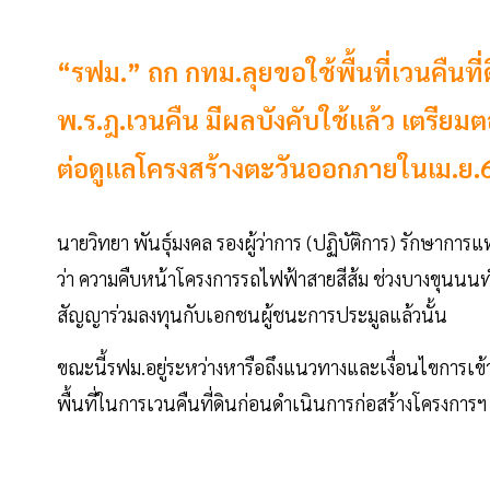
“รฟม.” ถก กทม.ลุยขอใช้พื้นที่เวนคืนที
พ.ร.ฎ.เวนคืน มีผลบังคับใช้แล้ว เตรียม
ต่อดูแลโครงสร้างตะวันออกภายในเม.ย.
นายวิทยา พันธุ์มงคล รองผู้ว่าการ (ปฏิบัติการ) รักษาก
ว่า ความคืบหน้าโครงการรถไฟฟ้าสายสีส้ม ช่วงบางขุนนนท์-
สัญญาร่วมลงทุนกับเอกชนผู้ชนะการประมูลแล้วนั้น
ขณะนี้รฟม.อยู่ระหว่างหารือถึงแนวทางและเงื่อนไขการเข้
พื้นที่ในการเวนคืนที่ดินก่อนดำเนินการก่อสร้างโครงการฯ เ