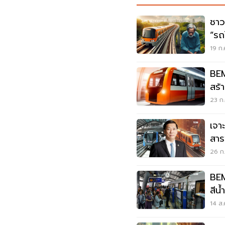
ชาว
“รถ
19 ก.
BE
สร้
ล้า
23 ก.
เจาะ
สาร
Bac
26 ก.
BEM
สีน
14 ส.