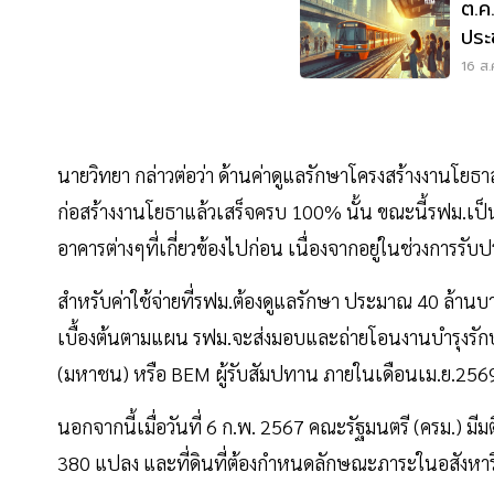
ต.ค.นี้ "
ประ
16 ส.
นายวิทยา กล่าวต่อว่า ด้านค่าดูแลรักษาโครงสร้างงานโยธาส
ก่อสร้างงานโยธาแล้วเสร็จครบ 100% นั้น ขณะนี้รฟม.เ
อาคารต่างๆที่เกี่ยวข้องไปก่อน เนื่องจากอยู่ในช่วงการรั
สำหรับค่าใช้จ่ายที่รฟม.ต้องดูแลรักษา ประมาณ 40 ล้านบาทต
เบื้องต้นตามแผน รฟม.จะส่งมอบและถ่ายโอนงานบำรุงรักษา
(มหาชน) หรือ BEM ผู้รับสัมปทาน ภายในเดือนเม.ย.25
นอกจากนี้เมื่อวันที่ 6 ก.พ. 2567 คณะรัฐมนตรี (ครม.) ม
380 แปลง และที่ดินที่ต้องกำหนดลักษณะภาระในอสังหาร