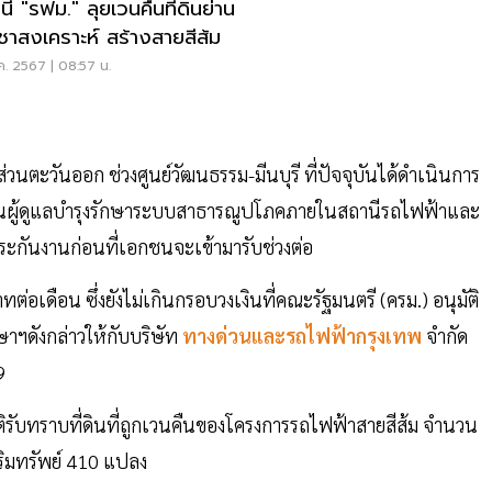
รฟม." ลุยเวนคืนที่ดินย่าน
ชาสงเคราะห์ สร้างสายสีส้ม
ค. 2567 | 08:57 น.
่วนตะวันออก ช่วงศูนย์วัฒนธรรม-มีนบุรี ที่ปัจจุบันได้ดำเนินการ
ป็นผู้ดูแลบำรุงรักษาระบบสาธารณูปโภคภายในสถานีรถไฟฟ้าและ
บประกันงานก่อนที่เอกชนจะเข้ามารับช่วงต่อ
่อเดือน ซึ่งยังไม่เกินกรอบวงเงินที่คณะรัฐมนตรี (ครม.) อนุมัติ
ฯดังกล่าวให้กับบริษัท
ทางด่วนและรถไฟฟ้ากรุงเทพ
จำกัด
69
ีมติรับทราบที่ดินที่ถูกเวนคืนของโครงการรถไฟฟ้าสายสีส้ม จำนวน
ิมทรัพย์ 410 แปลง