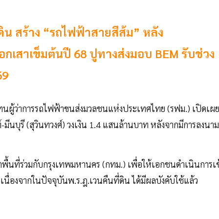
่ดิน สร้าง “รถไฟฟ้าสายสีส้ม” หลัง
ตอกเสาเข็มต้นปี 68 ปูทางส่งมอบ BEM รับช่วง
69
ารแทนผู้ว่าการรถไฟฟ้าขนส่งมวลชนแห่งประเทศไทย (รฟม.) เปิดเผ
มีนบุรี (สุวินทวงศ์) วงเงิน 1.4 แสนล้านบาท หลังจากมีการลงนาม
าพื้นที่ร่วมกับกรุงเทพมหานคร (กทม.) เพื่อให้เอกชนดำเนินการเข
นื่องจากในปัจจุบันพ.ร.ฎ.เวนคืนที่ดิน ได้มีผลบังคับใช้แล้ว