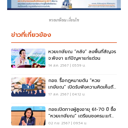
หวยเกษียณ เงื่อนไข
ข่าวที่เกี่ยวข้อง
หวยเกษียณ “คลัง” ลงพื้นที่สัญจร
จ.พังงา แก้ปัญหาแก่แต่จน
14 ส.ค. 2567 | 05:59 น.
กอช. รื้อกฎหมายดัน “หวย
เกษียณ” เปิดรับฟังความคิดเห็นถึง
30 ส.ค.นี้
17 ส.ค. 2567 | 04:12 น.
กอช.เปิดทางผู้สูงอายุ 61-70 ปี ซื้อ
“หวยเกษียณ” เตรียมชงครม.แก้
กฎหมาย
02 ก.ย. 2567 | 09:54 น.