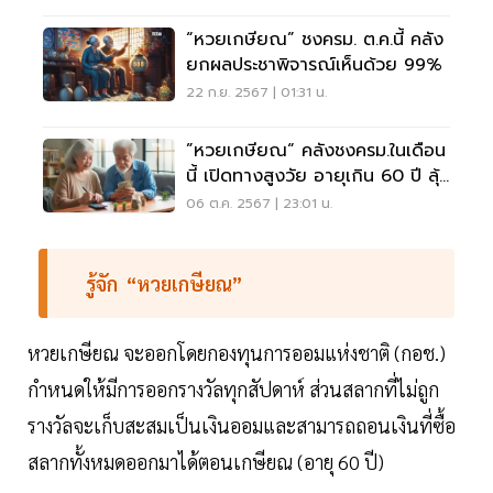
​“หวยเกษียณ” ชงครม. ต.ค.นี้ คลัง
ยกผลประชาพิจารณ์เห็นด้วย 99%
22 ก.ย. 2567 | 01:31 น.
”หวยเกษียณ“ คลังชงครม.ในเดือน
นี้ เปิดทางสูงวัย อายุเกิน 60 ปี ลุ้น
ล้านได้
06 ต.ค. 2567 | 23:01 น.
รู้จัก “หวยเกษียณ”
หวยเกษียณ จะออกโดยกองทุนการออมแห่งชาติ (กอช.)
กำหนดให้มีการออกรางวัลทุกสัปดาห์ ส่วนสลากที่ไม่ถูก
รางวัลจะเก็บสะสมเป็นเงินออมและสามารถถอนเงินที่ซื้อ
สลากทั้งหมดออกมาได้ตอนเกษียณ (อายุ 60 ปี)