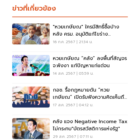
ข่าวที่เกี่ยวข้อง
"หวยเกษียณ" ใครมีสิทธิ์ซื้อบ้าง
หลัง ครม. อนุมัติแก้ไขร่าง
พ.ร.บ.กอช.
16 ก.ค. 2567 | 21:34 น.
หวยเกษียณ “คลัง” ลงพื้นที่สัญจร
จ.พังงา แก้ปัญหาแก่แต่จน
14 ส.ค. 2567 | 05:59 น.
กอช. รื้อกฎหมายดัน “หวย
เกษียณ” เปิดรับฟังความคิดเห็นถึง
30 ส.ค.นี้
17 ส.ค. 2567 | 04:12 น.
คลัง แจง Negative Income Tax
ไม่กระทบ"บัตรสวัสดิการแห่งรัฐ"
29 ส.ค. 2567 | 07:11 น.