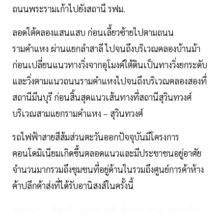
ถนนพระรามเก้าไปยังสถานี รฟม.
ลอดใต้คลองแสนแสบ ก่อนเลี้ยวซ้ายไปตามถนน
รามคำแหง ผ่านแยกลำสาลี ไปจนถึงบริเวณคลองบ้านม้า
ก่อนเปลี่ยนแนวทางวิ่งจากอุโมงค์ใต้ดินเป็นทางวิ่งยกระดับ
และวิ่งตามแนวถนนรามคำแหงไปจนถึงบริเวณคลองสองที่
สถานีมีนบุรี ก่อนสิ้นสุดแนวเส้นทางที่สถานีสุวินทวงศ์
บริเวณสามแยกรามคำแหง – สุวินทวงศ์
รถไฟฟ้าสายสีส้มส่วนตะวันออกปัจจุบันมีโครงการ
คอนโดมิเนียมเกิดขึ้นตลอดแนวและมีประชาชนอยู่อาศัย
จำนวนมากรวมถึงชุมชนที่อยู่ด้านในรวมถึงศูนย์การค้าห้าง
ค้าปลีกค้าส่งที่ได้รับอานิสงส์ในครั้งนี้
ขุนนนท์ – มีนบุรี (สุวินทวงศ์) มีระยะทางรวมทั้งสิ้น