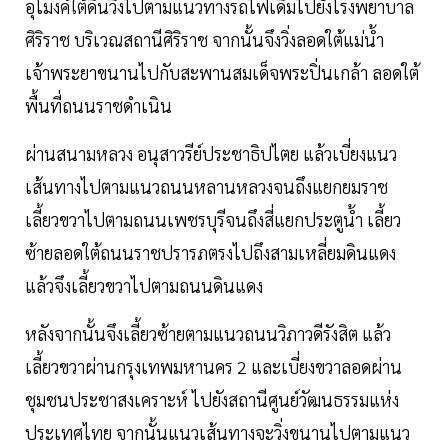
อุโมงค์ใต้ดินวิ่งไปตามแนวทางรถไฟเดิมไปยังโรงพยาบาล
ศิริราช บริเวณสถานีศิริราช จากนั้นจึงวิ่งลอดใต้แม่น้ำ
เจ้าพระยาขนานไปกับสะพานสมเด็จพระปิ่นเกล้า ลอดใต้
พื้นที่ถนนราชดำเนิน
ผ่านสนามหลวง อนุสาวรีย์ประชาธิปไตย แล้วเบี่ยงแนว
เส้นทางไปตามแนวถนนหลานหลวงจนถึงแยกยมราช
เลี้ยวขวาไปตามถนนเพชรบุรีจนถึงสี่แยกประตูน้ำ เลี้ยว
ซ้ายลอดใต้ถนนราชปรารภตรงไปถึงสามเหลี่ยมดินแดง
แล้วจึงเลี้ยวขวาไปตามถนนดินแดง
หลังจากนั้นจึงเลี้ยวซ้ายตามแนวถนนวิภาวดีรังสิต แล้ว
เลี้ยวขวาผ่านกรุงเทพมหานคร 2 และเบี่ยงขวาลอดผ่าน
ชุมชนประชาสงเคราะห์ ไปยังสถานีศูนย์วัฒนธรรมแห่ง
ประเทศไทย จากนั้นแนวเส้นทางจะวิ่งขนานไปตามแนว