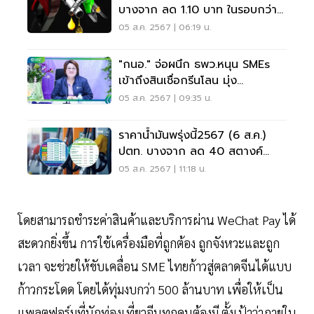
บางจาก ลด 1.10 บาท ในรอบกว่า
10 วัน อัปเดทราคาล่าสุด
05 ส.ค. 2567 | 06:19 น.
"กนอ." จ่อผนึก ธพว.หนุน SMEs
เข้าถึงสินเชื่อกรีนโลน มุ่ง
อุตสาหกรรมลดโลกร้อน
05 ส.ค. 2567 | 09:35 น.
ราคาน้ำมันพรุ่งนี้2567 (6 ส.ค.)
ปตท. บางจาก ลด 40 สตางค์
อัปเดตราคาล่าสุด
05 ส.ค. 2567 | 11:18 น.
โดยสามารถชำระค่าสินค้าและบริการผ่าน WeChat Pay ได้
สะดวกยิ่งขึ้น การใช้เครื่องมือที่ถูกต้อง ถูกจังหวะและถูก
เวลา จะช่วยให้ขับเคลื่อน SME ไทยก้าวสู่ตลาดจีนได้แบบ
ก้าวกระโดด โดยได้ทุ่มงบกว่า 500 ล้านบาท เพื่อให้เป็น
แพลตฟอร์มที่นักท่องเที่ยวจีนทุกคนต้องมี ตั้งเป้าว่าภายใน