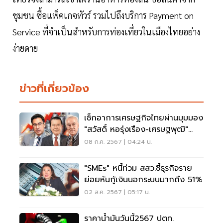
ชุมชน ซื้อแพ็คเกจทัวร์ รวมไปถึงบริการ Payment on
Service ที่จำเป็นสำหรับการท่องเที่ยวในเมืองไทยอย่าง
ง่ายดาย
ข่าวที่เกี่ยวข้อง
เช็กอาการเศรษฐกิจไทยผ่านมุมมอง
"สวัสดิ์ หอรุ่งเรือง-เศรษฐพุฒิ"
หนักแค่ไหน
08 ก.ค. 2567 | 04:24 น.
"SMEs" หนี้ท่วม สสว.ชี้ธุรกิจราย
ย่อยหันกู้เงินนอกระบบมากถึง 51%
02 ส.ค. 2567 | 05:17 น.
ราคาน้ำมันวันนี้2567 ปตท.