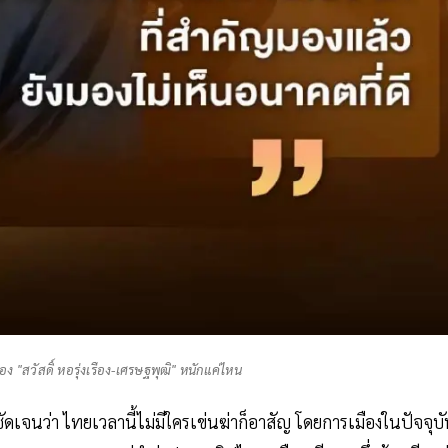
 "สวัสดิ์ หอรุ่งเรือง-เศรษฐพุฒิ" หนักแค่ไหน
ัดเจนว่า ไทยเวลานี้ไม่มีใครเข่นฆ่าก็อาสัญ โดยการเมืองในปัจจุบ