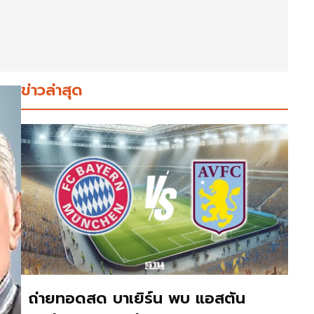
ข่าวล่าสุด
ถ่ายทอดสด บาเยิร์น พบ แอสตัน