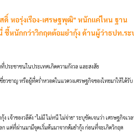
ิ์ หอรุ่งเรือง-เศรษฐพุฒิ" หนักแค่ไหน ฐาน
 ชี้หนักกว่าวิกฤตต้อมยำกุ้ง ด้านผู้ว่าธปท.ระบ
โตที่ประชาชนในประเทศเกิดความกังวล และสงสัย
เชี่ยวชาญ หรือผู้ที่คร่ำหวอดในแวดวงเศรษฐกิจของไทยมาให้ได้รับ
้ง เจ้าของวลีดัง "ไม่มี ไม่หนี ไม่จ่าย" ระบุชัดเจนว่า เศรษฐกิจเวล
ก แต่ที่ผ่านมามีจุดเริ่มต้นมาจากต้มยำกุ้ง ก่อนที่จะเกิดวิกฤต