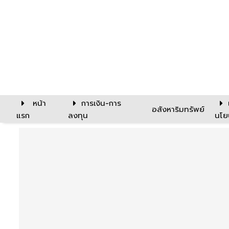
หน้า
การเงิน-การ
อสังหาริมทรัพย์
แรก
ลงทุน
นโย