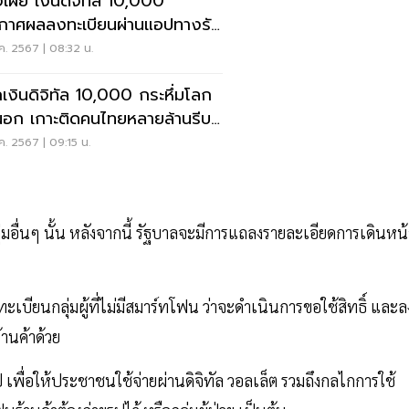
งเผย เงินดิจิทัล 10,000
กาศผลลงทะเบียนผ่านแอปทางรัฐ
.ย.นี้
ค. 2567 | 08:32 น.
เงินดิจิทัล 10,000 กระหึ่มโลก
อนอก เกาะติดคนไทยหลายล้านรีบ
ะเบียน
ค. 2567 | 09:15 น.
ื่นๆ นั้น หลังจากนี้ รัฐบาลจะมีการแถลงรายละเอียดการเดินหน้
เบียนกลุ่มผู้ที่ไม่มีสมาร์ทโฟน ว่าจะดำเนินการขอใช้สิทธิ์ และล
านค้าด้วย
เพื่อให้ประชาชนใช้จ่ายผ่านดิจิทัล วอลเล็ต รวมถึงกลไกการใช้