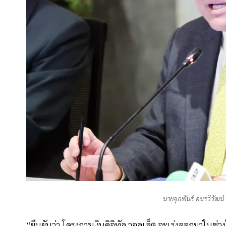
นายจุลพันธ์ อมรวิวัฒน
“ยืนยันว่า โครงการเงินดิจิทัล วอลเล็ต จะเร่งออกมาในช่ว