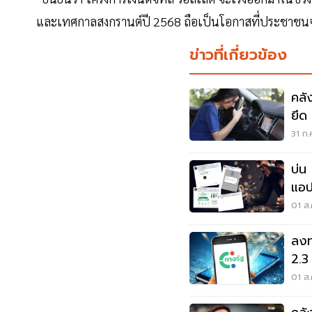
และเทศกาลสงกรานต์ปี 2568 ถือเป็นโอกาสที่ประชาชนจะไ
ข่าวที่เกี่ยวข้อง
คลั
ยึด
31 ก.
บ่น
แอป
บ่าย
01 ส.
ลงท
2.3
อืด
01 ส.