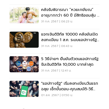
คลังรับพิจารณา “หวยเกษียณ”
อายุมากกว่า 60 ปี มีสิทธิออมลุ้น 1
ล้าน
31 ก.ค. 2567 | 06:23 น.
แจกเงินดิจิทัล 10000 คลังยันเปิด
ลงทะเบียน 1 ส.ค. ระบบแอปทางรัฐ
ไม่ล่ม
31 ก.ค. 2567 | 06:43 น.
5 วิธีง่ายๆ ยืนยันตัวตนแอปทางรัฐ
รับเงินดิจิทัล 10,000 บาทล่าสุด
31 ก.ค. 2567 | 12:41 น.
"แอปทางรัฐ" เริ่มลงทะเบียนวันแรก
ฉลุย เช็กขั้นตอน-คุณสมบัติ-วิธี
สมัคร
01 ส.ค. 2567 | 01:50 น.