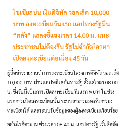
โซเชียลบ่น เงินดิจิทัล วอลเล็ต 10,000
บาท ลงทะเบียนวันแรก แอปทางรัฐมึน
“คลัง” แถลงชี้แจงเวลา 14.00 น. แนะ
ประชาชนไม่ต้องรีบ รัฐไม่จำกัดโควตา
เปิดลงทะเบียนต่อเนื่อง 45 วัน
ผู้สื่อข่าวรายงานว่า การลงทะเบียนโครงการดิจิทัล วอลเล็ต
10,000 บาท ผ่านแอปพลิเคชันทางรัฐ ตั้งแต่เวลา 08.00
น. ซึ่งวันนี้เป็นการเปิดลงทะเบียนวันแรก พบว่า ในช่วง
แรกการเปิดลงทะเบียนนั้น ระบบสามารถรองรับการลง
ทะเบียนได้ และระบบรับข้อมูลของผู้ลงทะเบียนเรียบร้อย
อย่างไรก็ตาม ณ ช่วงเวลา 08.40 น. แอปทางรัฐ เริ่มติดขัด