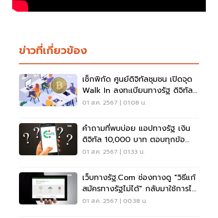
ข่าวที่เกี่ยวข้อง
เช็กพิกัด ศูนย์ดิจิทัลชุมชน เปิดจุด
Walk In ลงทะเบียนทางรัฐ ดิจิทัล
วอลเล็ต
01 ส.ค. 2567 | 01:08 น.
คำถามที่พบบ่อย แอปทางรัฐ เงิน
ดิจิทัล 10,000 บาท ตอบทุกข้อ
สงสัยอ่านด่วน
01 ส.ค. 2567 | 01:33 น.
เว็บทางรัฐ.com ช่องทางดู "วิธีแก้
สมัครทางรัฐไม่ได้" กลับมาใช้การได้
ปกติ
01 ส.ค. 2567 | 00:38 น.