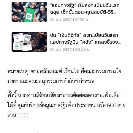
"แอปทางรัฐ" เริ่มลงทะเบียนวันแรก
ฉลุย เช็กขั้นตอน-คุณสมบัติ-วิธี
สมัคร
01 ส.ค. 2567 | 01:50 น.
บ่น “เงินดิจิทัล” ลงทะเบียนวันแรก
แอปทางรัฐมึน “คลัง” แถลงชี้แจง
บ่าย 2 โมงนี้
01 ส.ค. 2567 | 02:06 น.
หมายเหตุ : ตามหลักเกณฑ์ เงื่อนไข ที่คณะกรรมการนโย
บายฯ และคณะอนุกรรมการกำกับฯ กำหนด
ทั้งนี้ หากท่านมีข้อสงสัย สามารถติดต่อสอบถามเพิ่มเติม
ได้ที่ ศูนย์บริการข้อมูลภาครัฐเพื่อประชาชน หรือ GCC สาย
ด่วน 1111