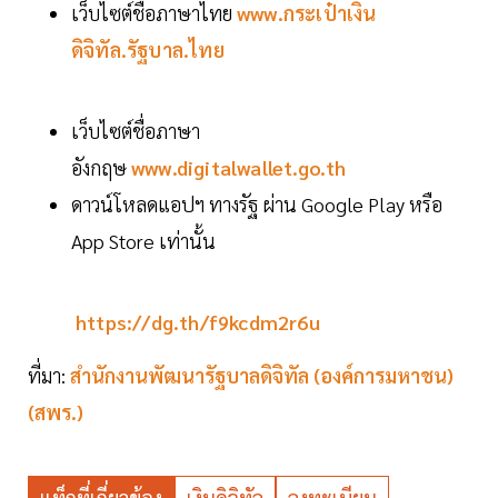
เว็บไซต์ชื่อภาษาไทย
www.กระเป๋าเงิน
ดิจิทัล.รัฐบาล.ไทย
เว็บไซต์ชื่อภาษา
อังกฤษ
www.digitalwallet.go.th
ดาวน์โหลดแอปฯ ทางรัฐ ผ่าน Google Play หรือ
App Store เท่านั้น
https://dg.th/f9kcdm2r6u
ที่มา:
สำนักงานพัฒนารัฐบาลดิจิทัล (องค์การมหาชน)
(สพร.)
แท็กที่เกี่ยวข้อง
เงินดิจิทัล
ลงทะเบียน