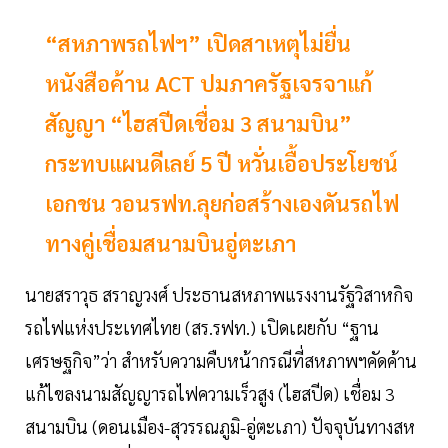
“สหภาพรถไฟฯ” เปิดสาเหตุไม่ยื่น
หนังสือค้าน ACT ปมภาครัฐเจรจาแก้
สัญญา “ไฮสปีดเชื่อม 3 สนามบิน”
กระทบแผนดีเลย์ 5 ปี หวั่นเอื้อประโยชน์
เอกชน วอนรฟท.ลุยก่อสร้างเองดันรถไฟ
ทางคู่เชื่อมสนามบินอู่ตะเภา
นายสราวุธ สราญวงศ์ ประธานสหภาพแรงงานรัฐวิสาหกิจ
รถไฟแห่งประเทศไทย (สร.รฟท.) เปิดเผยกับ “ฐาน
เศรษฐกิจ”ว่า สำหรับความคืบหน้ากรณีที่สหภาพฯคัดค้าน
แก้ไขลงนามสัญญารถไฟความเร็วสูง (ไฮสปีด) เชื่อม 3
สนามบิน (ดอนเมือง-สุวรรณภูมิ-อู่ตะเภา) ปัจจุบันทางสห