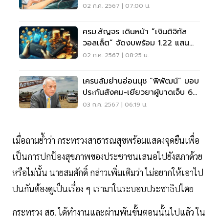
02 ก.ค. 2567 | 07:00 น.
ครม.สัญจร เดินหน้า “เงินดิจิทัล
วอลเล็ต” จัดงบพร้อม 1.22 แสน
ล้าน
02 ก.ค. 2567 | 08:25 น.
เครนล้มย่านอ่อนนุช “พิพัฒน์” มอบ
ประกันสังคม-เยียวยาผู้บาดเจ็บ 6
ราย
03 ก.ค. 2567 | 06:19 น.
เมื่อถามย้ำว่า กระทรวงสาธารณสุขพร้อมแสดงจุดยืนเพื่อ
เป็นการปกป้องสุขภาพของประชาชนเสนอไปยังสภาด้วย
หรือไม่นั้น นายสมศักดิ์ กล่าวเพิ่มเติมว่า ไม่อยากให้เอาไป
ปนกันต้องดูเป็นเรื่อง ๆ เรามาในระบอบประชาธิปไตย
กระทรวง สธ. ได้ทำงานและผ่านพ้นขั้นตอนนั้นไปแล้ว ใน