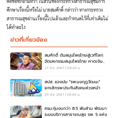
ต่อข้อซักถามที่ว่า ในส่วนของกระทรวงสาธารณสุขมีการ
ศึกษาเรื่องนี้หรือไม่ นายสมศักดิ์ กล่าวว่า ทางกระทรวง
สาธารณสุขผ่านเรื่องนี้ไปแล้วและกำหนดไว้ที่เท่าเดิมไม่
ได้ทำอะไร
ข่าวที่เกี่ยวข้อง
สมศักดิ์ ดันสมุนไพรไทยสู่เวทีโลก
จัดมหกรรมสมุนไพรไทย คาดเงิน
สะพัด 300 ล้าน
27 มิ.ย. 2567 | 09:20 น.
สปส. แจงปม "รพ.มงกุฎวัฒนะ"
ยกเลิกรพ.ประกันสังคมล่วงหน้า
29 มิ.ย. 2567 | 05:40 น.
ครม.ทุ่มงบกว่า 8.5 พันล้าน พัฒนา
ระบบบริการสาธารณสุข รพ. 5 แห่ง