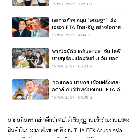
77 จังหวัด
15 พ.ค. 2567 | 02:58 น.
หอการค้าฯ หนุน "เศรษฐา" เร่ง
เจรจา FTA ไทย-อียู สร้างโอกาส
ทางการค้า-การลงทุน
15 พ.ค. 2567 | 10:14 น.
พาณิชย์ดึง Influencer จีน ไลฟ์
ขายทุเรียนเมืองจันท์ 3 วัน ยอด
ทะลุ 100 ล้าน
16 พ.ค. 2567 | 05:23 น.
กต.แถลง นายกฯ เยือนฝรั่งเศส-
อิตาลี ดันวีซ่าฟรีเชงเกน- FTA อียู
ภายในปี 68
16 พ.ค. 2567 | 06:38 น.
นายนภินทร กล่าวอีกว่า ตนได้เชิญภูฏานเข้าร่วมงานแสดง
สินค้าในประเทศไทย อาทิ งาน THAIFEX Anuga Asia