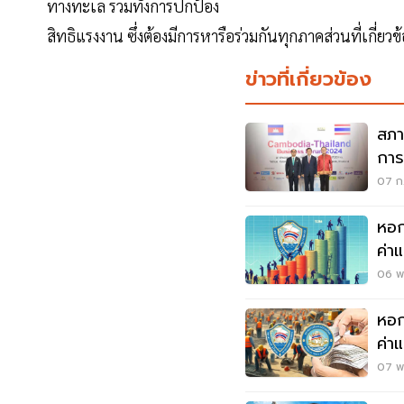
ทางทะเล รวมทั้งการปกป้อง
สิทธิแรงงาน ซึ่งต้องมีการหารือร่วมกันทุกภาคส่วนที่เกี่ยวข
ข่าวที่เกี่ยวข้อง
สภา
การ
ดอล
07 ก.
หอก
ค่า
06 พ.
หอก
ค่า
รมว
07 พ.