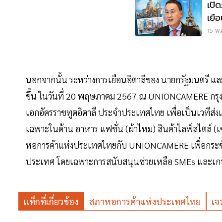
เปิ
เยือ
พ.ค
15 พ.
นอกจากนั้น ระหว่างการเยือนอิตาลีของ นายกรัฐมนตรี แล
ขึ้น ในวันที่ 20 พฤษภาคม 2567 ณ UNIONCAMERE กรุ
เอกอัครราชทูตอิตาลี ประจำประเทศไทย เพื่อเป็นเวทีส่ง
เฉพาะในด้าน อาหาร แฟชั่น (ผ้าไหม) สินค้าไลฟ์สไตล์ (เ
หอการค้าแห่งประเทศไทยกับ UNIONCAMERE เพื่อกระชั
ประเทศ โดยเฉพาะการสนับสนุนช่วยเหลือ SMEs และเ
แท็กที่เกี่ยวข้อง
สภาหอการค้าแห่งประเทศไทย
เจ