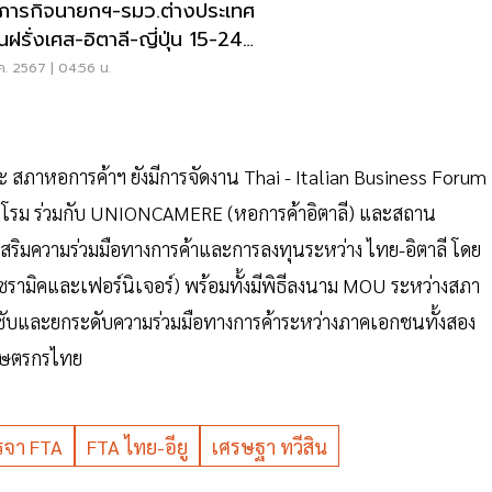
ดภารกิจนายกฯ-รมว.ต่างประเทศ
นฝรั่งเศส-อิตาลี-ญี่ปุ่น 15-24
.67
ค. 2567 | 04:56 น.
ะ สภาหอการค้าฯ ยังมีการจัดงาน Thai - Italian Business Forum
งโรม ร่วมกับ UNIONCAMERE (หอการค้าอิตาลี) และสถาน
เสริมความร่วมมือทางการค้าและการลงทุนระหว่าง ไทย-อิตาลี โดย
ซรามิคและเฟอร์นิเจอร์) พร้อมทั้งมีพิธีลงนาม MOU ระหว่างสภา
บและยกระดับความร่วมมือทางการค้าระหว่างภาคเอกชนทั้งสอง
กษตรกรไทย
รจา FTA
FTA ไทย-อียู
เศรษฐา ทวีสิน