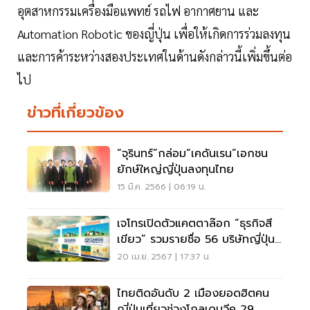
อุตสาหกรรมเครื่องมือแพทย์ รถไฟ อากาศยาน และ
Automation Robotic ของญี่ปุ่น เพื่อให้เกิดการร่วมลงทุน
และการค้าระหว่างสองประเทศในด้านดังกล่าวนี้เพิ่มขึ้นต่อ
ไป
ข่าวที่เกี่ยวข้อง
“จุรินทร์”กล่อม“เคดันเรน”เอกชน
ยักษ์ใหญ่ญี่ปุ่นลงทุนไทย
15 มี.ค. 2566 | 06:19 น.
เจโทรเปิดตัวแคตตาล๊อก “ธุรกิจสี
เขียว” รวมรายชื่อ 56 บริษัทญี่ปุ่น
รักษ์โลก
20 เม.ย. 2567 | 17:37 น.
ไทยติดอันดับ 2 เมืองยอดฮิตคน
ญี่ปุ่นเที่ยวช่วงโกลเดนวีค 29