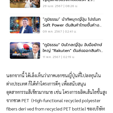
เม.ย.-6 พ.ค.67
29 เม.ย. 2567 | 08:26 น.
“ภูมิธรรม” นำทัพบุกญี่ปุ่น โปรโมท
Soft Power ดันสินค้าไทยขึ้นห้าง
เพิ่ม
09 พ.ค. 2567 | 02:41 น.
"ภูมิธรรม" บินไกลญี่ปุ่น จับมือยักษ์
ใหญ่ "Rakuten" ดันส่งออกสินค้า
SME ไทย
11 พ.ค. 2567 | 02:19 น.
นอกจากนี้ ได้เล็งเห็นว่าภาคเอกชนญี่ปุ่นที่ไปลงทุนใน
ต่างประเทศ ก็ได้ทำโครงการดีๆ เพื่อสนับสนุน
อุตสาหกรรมสีเขียวมากมาย เช่น โครงการผลิตเส้นใยชั้นสูง
จากขวด PET (High-functional recycled polyester
fibers deri ved from recycled PET bottle) ของบริษัท