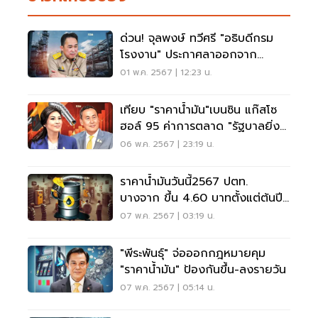
ด่วน! จุลพงษ์ ทวีศรี "อธิบดีกรม
โรงงาน" ประกาศลาออกจาก
ตำแหน่ง
01 พ.ค. 2567 | 12:23 น.
เทียบ "ราคาน้ำมัน"เบนซิน แก๊สโซ
ฮอล์ 95 ค่าการตลาด "รัฐบาลยิ่ง
ลักษณ์-เศรษฐา"
06 พ.ค. 2567 | 23:19 น.
ราคาน้ำมันวันนี้2567 ปตท.
บางจาก ขึ้น 4.60 บาทตั้งแต่ต้นปี
อัปเดทราคาล่าสุด
07 พ.ค. 2567 | 03:19 น.
"พีระพันธุ์" จ่อออกกฎหมายคุม
"ราคาน้ำมัน" ป้องกันขึ้น-ลงรายวัน
07 พ.ค. 2567 | 05:14 น.