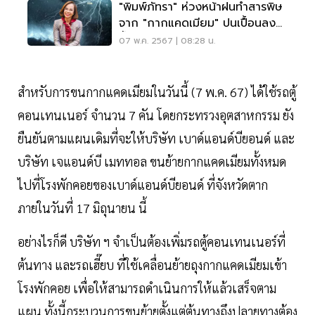
"พิมพ์ภัทรา" ห่วงหน้าฝนทำสารพิษ
จาก "กากแคดเมียม" ปนเปื้อนลง
น้ำ
07 พ.ค. 2567 | 08:28 น.
สำหรับการขนกากแคดเมียมในวันนี้ (7 พ.ค. 67) ได้ใช้รถตู้
คอนเทนเนอร์ จำนวน 7 คัน โดยกระทรวงอุตสาหกรรม ยัง
ยืนยันตามแผนเดิมที่จะให้บริษัท เบาด์แอนด์บียอนด์ และ
บริษัท เจแอนด์บี เมททอล ขนย้ายกากแคดเมียมทั้งหมด
ไปที่โรงพักคอยของเบาด์แอนด์บียอนด์ ที่จังหวัดตาก
ภายในวันที่ 17 มิถุนายน นี้
อย่างไรก็ดี บริษัท ฯ จำเป็นต้องเพิ่มรถตู้คอนเทนเนอร์ที่
ต้นทาง และรถเฮี๊ยบ ที่ใช้เคลื่อนย้ายถุงกากแคดเมียมเข้า
โรงพักคอย เพื่อให้สามารถดำเนินการให้แล้วเสร็จตาม
แผน ทั้งนี้กระบวนการขนย้ายตั้งแต่ต้นทางถึงปลายทางต้อง