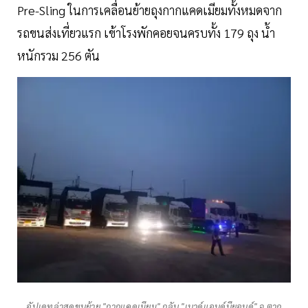
Pre-Sling ในการเคลื่อนย้ายถุงกากแคดเมียมทั้งหมดจาก
รถขนส่งเที่ยวแรก เข้าโรงพักคอยจนครบทั้ง 179 ถุง น้ำ
หนักรวม 256 ตัน
อัปเดทล่าสุดขนย้าย "กากแคดเมียม" กลับ "เบาด์แอนด์บียอนด์" จ.ตาก