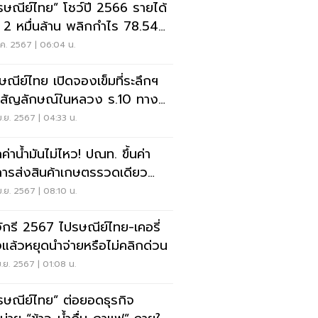
รษณีย์ไทย” โชว์ปี 2566 รายได้
ุ 2 หมื่นล้าน พลิกกำไร 78.54
นบาท
.ค. 2567 | 06:04 น.
ษณีย์ไทย เปิดจองเข็มที่ระลึกฯ
สัญลักษณ์ในหลวง ร.10 ทาง
ไลน์และสาขา
.ย. 2567 | 04:33 น.
ค่าน้ำมันไม่ไหว! ปณท. ขึ้นค่า
การส่งสินค้าเกษตรรวดเดียว
 บ./เที่ยว
.ย. 2567 | 08:10 น.
จักรี 2567 ไปรษณีย์ไทย-เคอรี่
งแล้วหยุดนำจ่ายหรือไม่คลิกด่วน
.ย. 2567 | 01:08 น.
รษณีย์ไทย” ต่อยอดธุรกิจ