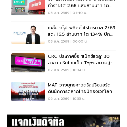
ทำรายได้ 2.68 แสนล้านบาท โต
3.6%
08 ส.ค. 2569 | 04:40 น.
เนชั่น กรุ๊ป พลิกกำไรไตรมาส 2/69
แตะ 16.5 ล้านบาท โต 134% ปัก
หมุดสู่ ‘มีเดียเทค’
08 ส.ค. 2569 | 00:00 น.
CRC ประกาศซื้อ 'แม็กซ์แวลู' 30
สาขา ปรับโฉมเป็น Tops ขยายฐาน
ลูกค้าเพิ่ม 9 แสนราย
07 ส.ค. 2569 | 10:34 น.
MAT วางยุทธศาสตร์สปริงบอร์ด
ดันนักการตลาดไทยปักธงเวทีโลก
06 ส.ค. 2569 | 10:35 น.