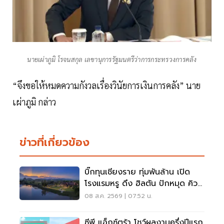
นายเผ่าภูมิ โรจนสกุล เลขานุการรัฐมนตรีว่าการกระทรวงการคลัง
“จึงขอให้หมดความกังวลเรื่องวินัยการเงินการคลัง” นาย
เผ่าภูมิ กล่าว
ข่าวที่เกี่ยวข้อง
บิ๊กทุนเชียงราย ทุ่มพันล้าน เปิด
โรงแรมหรู ดึง ฮิลตัน ปักหมุด คิวริ
โอ แห่งแรกในภาคเหนือ
08 ส.ค. 2569 | 07:52 น.
ซีพี แอ็กซ์ตร้า โชว์ผลงานครึ่งปีแรก