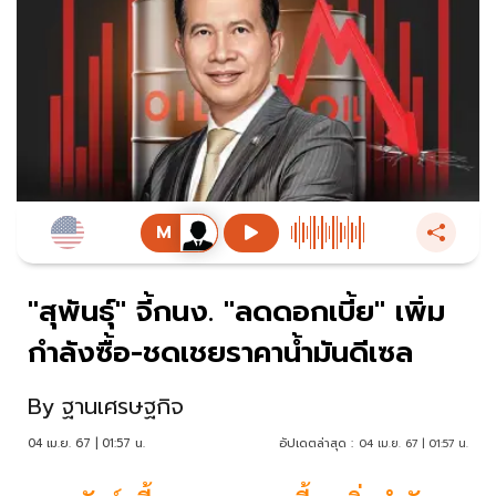
"สุพันธุ์" จี้กนง. "ลดดอกเบี้ย" เพิ่ม
กำลังซื้อ-ชดเชยราคาน้ำมันดีเซล
By
ฐานเศรษฐกิจ
04 เม.ย. 67 | 01:57 น.
อัปเดตล่าสุด :
04 เม.ย. 67 | 01:57 น.