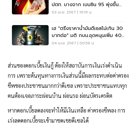
ปตท. บางจาก เบนซิน 95 พุ่งขึ้น
ใกล้แตะ 48 บาท
03 เม.ย. 2567 | 19:19 น.
เฮ "ตรึงราคาน้ำมันดีเซลไม่เกิน 30
บาทต่อ" มติ กบน.อุดหนุนเพิ่ม 40
สตางค์
04 เม.ย. 2567 | 00:56 น.
ส่วนของดอกเบี้ยเงินกู้ ต้องให้สถาบันการเงินเร่งดำเนิน
การ เพราะต้นทุนทางการเงินส่วนนี้มีผลกระทบต่อค่าครอง
ชีพของประชาชนมากกว่าดีเซล เพราะประชาชนแทบทุก
คนต้องเจอภาระผ่อนบ้าน ผ่อนรถ ผ่อนบัตรเครดิต
หากดอกเบี้ยลดลงจะทำให้มีเงินเหลือ ค่าครองชีพลง การ
เร่งลดดอกเบี้ยจะเข้ามาชดเชยดีเซลได้