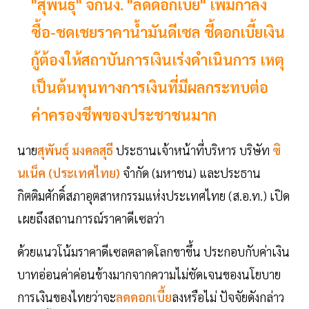
"สุพันธุ์" จี้กนง. "ลดดอกเบี้ย" เพิ่มกำลัง
ซื้อ-ชดเชยราคาน้ำมันดีเซล ชี้ดอกเบี้ยเงิน
กู้ต้องให้สถาบันการเงินเร่งดำเนินการ เหตุ
เป็นต้นทุนทางการเงินที่มีผลกระทบต่อ
ค่าครองชีพของประชาชนมาก
นาย
สุพันธุ์ มงคลสุธี
ประธานเจ้าหน้าที่บริหาร บริษัท
ซิ
นเน็ค (ประเทศไทย)
จำกัด (มหาชน) และประธาน
กิตติมศักดิ์สภาอุตสาหกรรมแห่งประเทศไทย (ส.อ.ท.) เปิด
เผยถึงสถานการณ์ราคาดีเซลว่า
ด้วยแนวโน้มราคาดีเซลตลาดโลกขาขึ้น ประกอบกับค่าเงิน
บาทอ่อนค่าค่อนข้างมากจากความไม่ชัดเจนของนโยบาย
การเงินของไทยว่าจะ
ลดดอกเบี้ย
ลงหรือไม่ ปัจจัยดังกล่าว