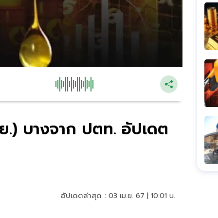
ม.ย.) บางจาก ปตท. อัปเดต
อัปเดตล่าสุด :
03 เม.ย. 67 | 10:01 น.