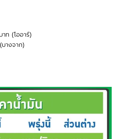
บาท (โออาร์)
 (บางจาก)