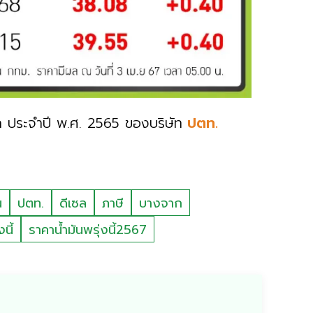
 ประจำปี พ.ศ. 2565 ของบริษัท
ปตท.
น
ปตท.
ดีเซล
ภาษี
บางจาก
นี้
ราคาน้ำมันพรุ่งนี้2567