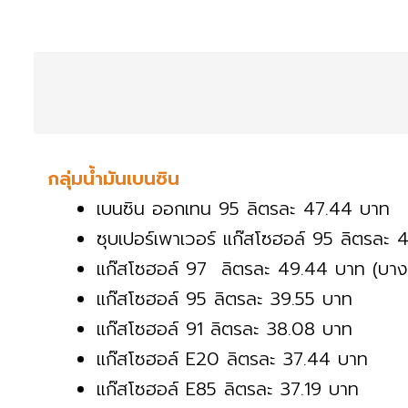
กลุ่มน้ำมันเบนซิน
เบนซิน ออกเทน 95 ลิตรละ 47.44 บาท
ซุบเปอร์เพาเวอร์ แก๊สโซฮอล์ 95 ลิตรละ 
แก๊สโซฮอล์ 97 ลิตรละ 49.44 บาท (บา
แก๊สโซฮอล์ 95 ลิตรละ 39.55 บาท
แก๊สโซฮอล์ 91 ลิตรละ 38.08 บาท
แก๊สโซฮอล์ E20 ลิตรละ 37.44 บาท
แก๊สโซฮอล์ E85 ลิตรละ 37.19 บาท