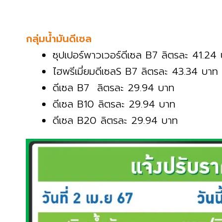
กลุ่มน้ำมันดีเซล
ซุปเปอร์พาวเวอร์ดีเซล B7 ลิตรละ 41.24 
ไฮพรีเมี่ยมดีเซลS B7 ลิตรละ 43.34 บาท
ดีเซล B7 ลิตรละ 29.94 บาท
ดีเซล B10 ลิตรละ 29.94 บาท
ดีเซล B20 ลิตรละ 29.94 บาท