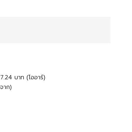
47.24 บาท (โออาร์)
งจาก)