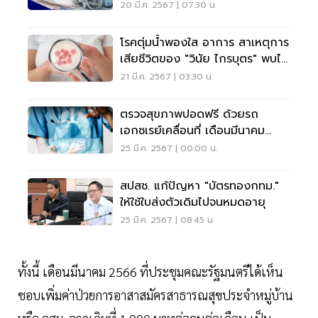
20 มี.ค. 2567 | 07:30 น.
โรคตุ่มน้ำพองใส อาการ สาเหตุการ
เสียชีวิตของ "วินัย ไกรบุตร" พบได้
3 ในแสนคน
21 มี.ค. 2567 | 03:30 น.
ตรวจสุขภาพปอดฟรี ด้วยรถ
เอกซเรย์เคลื่อนที่ เดือนมีนาคม
2567
25 มี.ค. 2567 | 00:00 น.
สปสช. แก้ปัญหา "บัตรทองกทม."
ให้ใช้ใบส่งตัวเดิมไปจนหมดอายุ
25 มี.ค. 2567 | 08:45 น.
ทั้งนี้ เดือนมีนาคม 2566 ที่ประชุมคณะรัฐมนตรีได้เห็น
ชอบเพิ่มค่าป่วยการอาสาสมัครสาธารณสุขประจำหมู่บ้าน