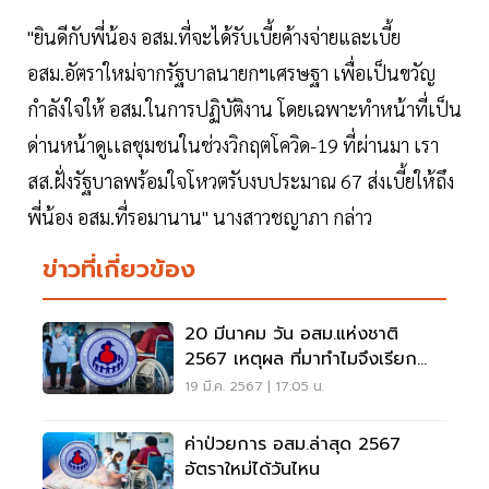
"ยินดีกับพี่น้อง อสม.ที่จะได้รับเบี้ยค้างจ่ายและเบี้ย
อสม.อัตราใหม่จากรัฐบาลนายกฯเศรษฐา เพื่อเป็นขวัญ
กำลังใจให้ อสม.ในการปฏิบัติงาน โดยเฉพาะทำหน้าที่เป็น
ด่านหน้าดูเเลชุมชนในช่วงวิกฤตโควิด-19 ที่ผ่านมา เรา
สส.ฝั่งรัฐบาลพร้อมใจโหวตรับงบประมาณ 67 ส่งเบี้ยให้ถึง
พี่น้อง อสม.ที่รอมานาน" นางสาวชญาภา กล่าว
ข่าวที่เกี่ยวข้อง
20 มีนาคม วัน อสม.แห่งชาติ
2567 เหตุผล ที่มาทำไมจึงเรียก
"อสม."
19 มี.ค. 2567 | 17:05 น.
ค่าป่วยการ อสม.ล่าสุด 2567
อัตราใหม่ได้วันไหน