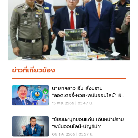
ข่าวที่เกี่ยวข้อง
นายกฯลาว ฮึ่ม สั่งปราบ
"ลอตเตอรี่-หวย-พนันออนไลน์" ผิด
กฎหมาย
15 พ.ย. 2566 | 05:47 น.
"ชัยชนะ"บุกขอนแก่น เดินหน้าปราบ
"พนันออนไลน์-บัญชีม้า"
06 ธ.ค. 2566 | 05:57 น.