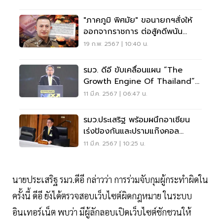
"ภาคภูมิ พิศมัย" ขอนายกฯสั่งให้
ออกจากราชการ ต่อสู้คดีพนัน
ออนไลน์
19 ก.พ. 2567 | 10:40 น.
รมว. ดีอี ขับเคลื่อนแผน “The
Growth Engine Of Thailand”
ใช้ AI พัฒนาประเทศ
11 มี.ค. 2567 | 06:47 น.
รมว.ประเสริฐ พร้อมผนึกอาเซียน
เร่งป้องกันและปรามแก๊งคอล
เซ็นเตอร์
11 มี.ค. 2567 | 10:25 น.
นายประเสริฐ รมว.ดีอี กล่าวว่า การร่วมจับกุมผู้กระทำผิดใน
ครั้งนี้ ดีอี ยังได้ตรวจสอบเว็บไซต์ผิดกฎหมาย ในระบบ
อินเทอร์เน็ต พบว่า มีผู้ลักลอบเปิดเว็บไซต์ชักชวนให้