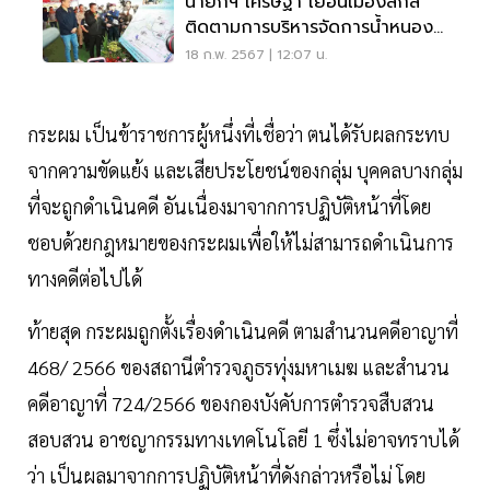
นายกฯ เศรษฐา เยือนเมืองสกล
ติดตามการบริหารจัดการน้ำหนอง
หาร
18 ก.พ. 2567 | 12:07 น.
กระผม เป็นข้าราชการผู้หนึ่งที่เชื่อว่า ตนได้รับผลกระทบ
จากความขัดแย้ง และเสียประโยชน์ของกลุ่ม บุคคลบางกลุ่ม
ที่จะถูกดําเนินคดี อันเนื่องมาจากการปฏิบัติหน้าที่โดย
ชอบด้วยกฎหมายของกระผมเพื่อให้ไม่สามารถดําเนินการ
ทางคดีต่อไปได้
ท้ายสุด กระผมถูกตั้งเรื่องดําเนินคดี ตามสํานวนคดีอาญาที่
468/ 2566 ของสถานีตํารวจภูธรทุ่งมหาเมฆ และสํานวน
คดีอาญาที่ 724/2566 ของกองบังคับการตํารวจสืบสวน
สอบสวน อาชญากรรมทางเทคโนโลยี 1 ซึ่งไม่อาจทราบได้
ว่า เป็นผลมาจากการปฏิบัติหน้าที่ดังกล่าวหรือไม่ โดย