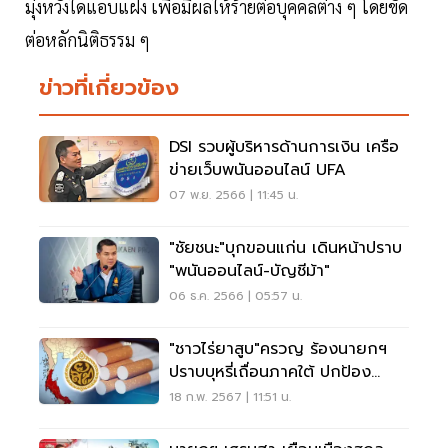
มุ่งหวังใดแอบแฝง เพื่อมีผลให้ร้ายต่อบุคคลต่าง ๆ โดยขัด
ต่อหลักนิติธรรม ๆ
ข่าวที่เกี่ยวข้อง
DSI รวบผู้บริหารด้านการเงิน เครือ
ข่ายเว็บพนันออนไลน์ UFA
07 พ.ย. 2566 | 11:45 น.
"ชัยชนะ"บุกขอนแก่น เดินหน้าปราบ
"พนันออนไลน์-บัญชีม้า"
06 ธ.ค. 2566 | 05:57 น.
"ชาวไร่ยาสูบ"ครวญ ร้องนายกฯ
ปราบบุหรี่เถื่อนภาคใต้ ปกป้อง
30,000 ครัวเรือน
18 ก.พ. 2567 | 11:51 น.