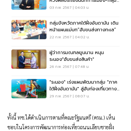
ห่วงผลประโยชน์นักการเมือง-กลุ่ม
ทุน
03 ก.พ. 2567 | 04:03 น.
กลุ่มจังหวัดภาคใต้ฝั่งอันดามัน เดิน
หน้าแผนแม่บท“ฮับขนส่งทางทะเล”
22 ก.พ. 2567 | 04:02 น.
ผู้ว่าการมณฑลยูนนาน หนุน
ระนอง"ฮับขนส่งสินค้า"
26 ก.พ. 2567 | 07:48 น.
"ระนอง" เร่งแผนพัฒนากลุ่ม "ภาค
ใต้ฝั่งอันดามัน" สู่ฮับท่องเที่ยวทาง
ทะเล
29 ก.พ. 2567 | 08:07 น.
ทั้งนี้ ทช.ได้ดำเนินการตามที่คณะรัฐมนตรี (ครม.) เห็น
ชอบในโครงการพัฒนาการท่องเที่ยวถนนเลียบชายฝั่ง