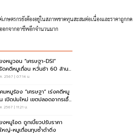
ต่เกษตรกรยังต้องอยู่ในสภาพขาดทุนสะสมต่อเนื่องและราคาถูกกด
ีคนออกจากอาชีพอีกจำนวนมาก
เลี้ยงหมูวอน “เศรษฐา-DSI”
รัดคดีหมูเถื่อน หวั่นช้า 60 ล้าน
ทุบตลาด
ค. 2567 | 07:14 น.
คมหมูร้อง “เศรษฐา” เร่งคดีหมู
่อน เปิดปมใหม่ เขตปลอดอากรเอื้อ
้าย
พ. 2567 | 11:21 น.
ลี้ยงหมูโอด ถูกเบี้ยวปรับราคา
ใหญ่-หมูเถื่อนทุบซ้ำดำดิ่ง