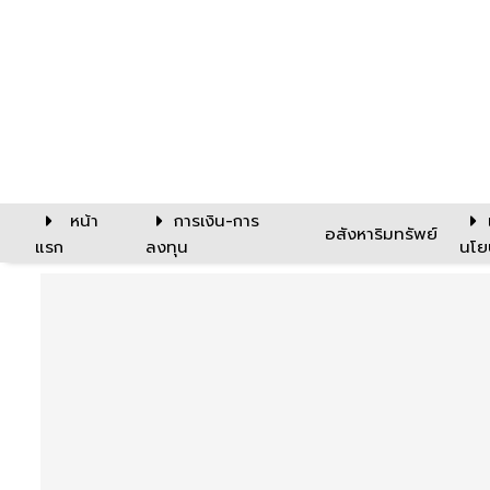
หน้า
การเงิน-การ
อสังหาริมทรัพย์
แรก
ลงทุน
นโย