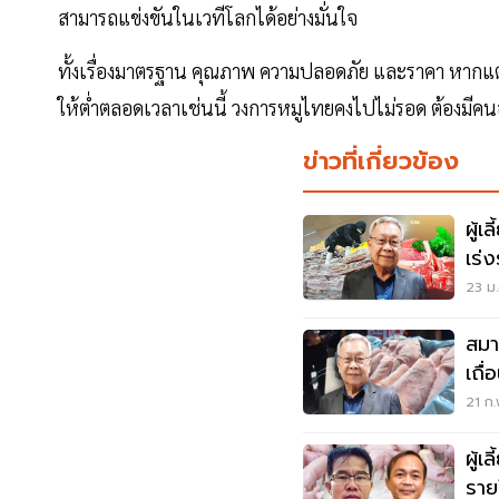
สามารถแข่งขันในเวทีโลกได้อย่างมั่นใจ
ทั้งเรื่องมาตรฐาน คุณภาพ ความปลอดภัย และราคา หากแ
ให้ต่ำตลอดเวลาเช่นนี้ วงการหมูไทยคงไปไม่รอด ต้องม
ข่าวที่เกี่ยวข้อง
ผู้
เร่ง
กก.
23 ม.
สมา
เถื
ขนย
21 ก.
ผู้เ
ราย