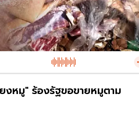
ลี้ยงหมู" ร้องรัฐขอขายหมูตาม