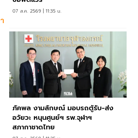
07 ส.ค. 2569 | 11:35 น.
คา
ภัคพล งามลักษณ์ มอบรถตู้รับ-ส่ง
อวัยวะ หนุนศูนย์ฯ รพ.จุฬาฯ
สภากาชาดไทย