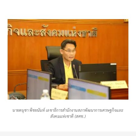
นายดนุชา พิชยนันท์ เลขาธิการสำนักงานสภาพัฒนาการเศรษฐกิจและ
สังคมแห่งชาติ (สศช.)