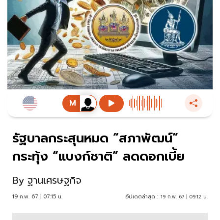
รัฐบาลกระสุนหมด “สภาพัฒน์”
กระทุ้ง “แบงก์ชาติ” ลดดอกเบี้ย
By
ฐานเศรษฐกิจ
19 ก.พ. 67 | 07:15 น.
อัปเดตล่าสุด :
19 ก.พ. 67 | 09:12 น.