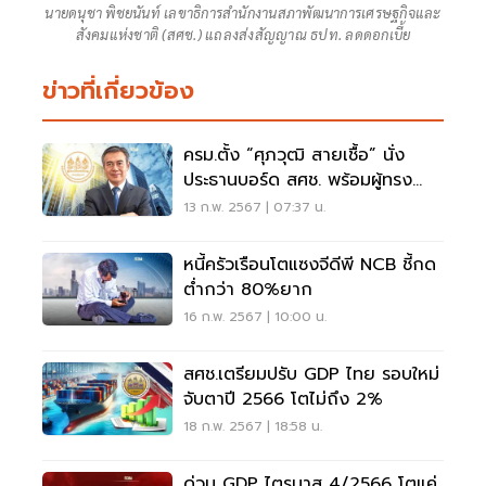
นายดนุชา พิชยนันท์ เลขาธิการสำนักงานสภาพัฒนาการเศรษฐกิจและ
สังคมแห่งชาติ (สศช.) แถลงส่งสัญญาณ ธปท. ลดดอกเบี้ย
ข่าวที่เกี่ยวข้อง
ครม.ตั้ง “ศุภวุฒิ สายเชื้อ” นั่ง
ประธานบอร์ด สศช. พร้อมผู้ทรง
คุณวุฒิ 11 คน
13 ก.พ. 2567 | 07:37 น.
หนี้ครัวเรือนโตแซงจีดีพี NCB ชี้กด
ต่ำกว่า 80%ยาก
16 ก.พ. 2567 | 10:00 น.
สศช.เตรียมปรับ GDP ไทย รอบใหม่
จับตาปี 2566 โตไม่ถึง 2%
18 ก.พ. 2567 | 18:58 น.
ด่วน GDP ไตรมาส 4/2566 โตแค่