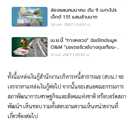
ส่องแผนคมนาคม ดัน 9 เมกะโปร
เจ็กต์ 1.51 แสนล้านบาท
24 ม.ค. 2567 | 04:01 น.
เม.ย.นี้ "ทางหลวง" จ่อเปิดประมูล
O&M "มอเตอร์เวย์บางขุนเทียน-
บ้านแพ้ว"
31 ม.ค. 2567 | 05:30 น.
ทั้งนี้แหล่งเงินกู้สำนักงานบริหารหนี้สาธารณะ (สบน.) จะ
เจรจาหาแหล่งเงินกู้ต่อไป จากนั้นจะเสนอคณะกรรมการ
สภาพัฒนาการเศรษฐกิจและสังคมแห่งชาติ หรือบอร์ดสภา
พัฒน์ฯ เห็นชอบ รวมทั้งสอบถามความเห็นหน่วยงานที่
เกี่ยวข้องต่อไป