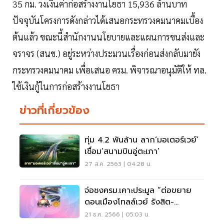
35 กม. วงเงินค่าก่อสร้างงานโยธา 15,936 ล้านบาท
ปัจจุบันโครงการดังกล่าวได้เสนอกระทรวงคมนาคมเบื้อง
ต้นแล้ว ขณะนี้สำนักงานนโยบายและแผนการขนส่งและ
จราจร (สนข.) อยู่ระหว่างประมวนเรื่องก่อนส่งกลับมายัง
กระทรวงคมนาคม เพื่อเสนอ ครม. พิจารณาอนุมัติให้ ทล.
ใช้เงินกู้ในการก่อสร้างงานโยธา
ข่าวที่เกี่ยวข้อง
ทุ่ม 4.2 พันล้าน ลาก‘มอเตอร์เวย์’
เชื่อม‘สนามบินอู่ตะเภา’
27 ส.ค. 2563 | 04:28 น.
จ่อชงครม.เคาะประมูล “ต่อขยาย
ดอนเมืองโทลล์เวย์ รังสิต-
บางปะอิน”
21 ธ.ค. 2566 | 05:03 น.