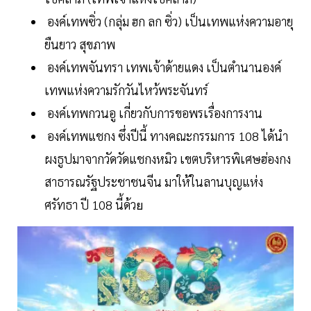
องค์เทพซิ่ว (กลุ่ม ฮก ลก ซิ่ว) เป็นเทพแห่งความอายุ
ยืนยาว สุขภาพ
องค์เทพจันทรา เทพเจ้าด้ายแดง เป็นตำนานองค์
เทพแห่งความรักวันไหว้พระจันทร์
องค์เทพกวนอู เกี่ยวกับการขอพรเรื่องการงาน
องค์เทพแชกง ซึ่งปีนี้ ทางคณะกรรมการ 108 ได้นำ
ผงธูปมาจากวัดวัดแชกงหมิว เขตบริหารพิเศษฮ่องกง
สาธารณรัฐประชาชนจีน มาให้ในลานบุญแห่ง
ศรัทธา ปี 108 นี้ด้ว
ย