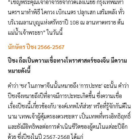
“เชิญพระคุณเจ้าอาจารย์จากวัดเล่งเน่ยยี่ กรุงเทพมหา
นครฯ มาทำพิธี ไคกวง เบิกเนตร ปลุกเสก เสริมพลัง ทั่ว
บริเวณลานบุญแห่งศรัทธาปี 108 ณ ลานหาดทราย ต้น
แม่น้ำเจ้าพระยา” ในวันนี้
นักษัตร ปีชง 2566-2567
ปีชง ถือเป็นความเชื่อทางโหราศาสตร์ของจีน มีความ
หมายดังนี้
คำว่า 'ชง' ในภาษาจีนนั้นหมายถึง 'การปะทะ' ฉะนั้น คำว่า
ปีชงจึงหมายถึงปีที่อาจมีการปะทะเกิดขึ้น ซึ่งความเชื่อ
เรื่องปีชงนี้เกี่ยวข้องกับ 'องค์เทพไท้ส่วย' หรือที่รู้จักกันดีใน
นาม 'เทพเจ้าผู้คุ้มครองดวงชะตา' เป็นเทพที่ทรงอิทธิฤทธิ์
และยังมีอิทธิพลต่อการดำเนินชีวิตของผู้คนในแต่ละปีอีก
ด้วย ซึ่งปีชงในปี 2567-2568 ได้แก่